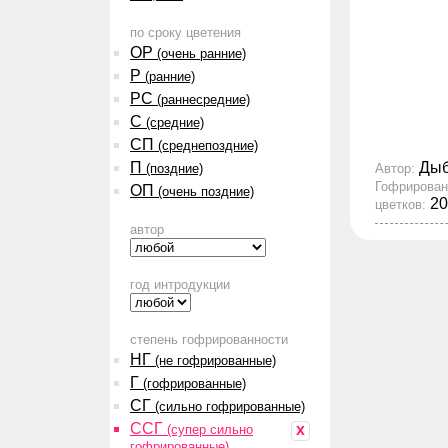
по сроку цветения
ОР
(очень ранние)
Р
(ранние)
РС
(раннесредние)
С
(средние)
СП
(среднепоздние)
П
Ды
(поздние)
Автор:
Гофрирован
ОП
(очень поздние)
20
цветков:
автор
год интродукции
степень гофрированности
НГ
(не гофрированные)
Г
(гофрированные)
СГ
(сильно гофрированные)
ССГ
x
(супер сильно
гофрированные)