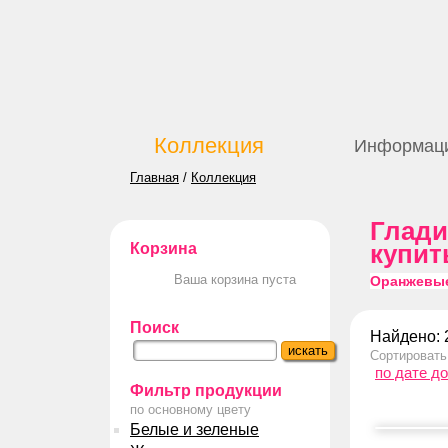
Коллекция
Информац
Главная
/
Коллекция
Глад
Корзина
купит
Ваша корзина пуста
Оранжевые
Поиск
Найдено: 
Сортировать
по дате д
Фильтр продукции
по основному цвету
Белые и зеленые