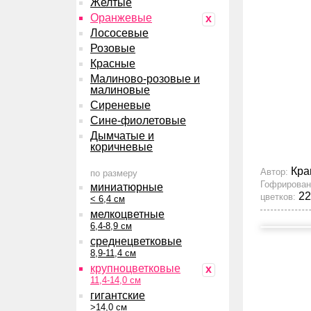
Желтые
Оранжевые
x
Лососевые
Розовые
Красные
Малиново-розовые и
малиновые
Сиреневые
Сине-фиолетовые
Дымчатые и
коричневые
Кра
Автор:
по размеру
Гофрирован
миниатюрные
22
цветков:
< 6,4 см
мелкоцветные
6,4-8,9 см
среднецветковые
8,9-11,4 см
крупноцветковые
x
11,4-14,0 см
гигантские
>14,0 см