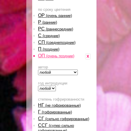
по сроку цветения
ОР
(очень ранние)
Р
(ранние)
РС
(раннесредние)
С
(средние)
СП
(среднепоздние)
П
(поздние)
ОП
x
(очень поздние)
автор
год интродукции
степень гофрированности
НГ
(не гофрированные)
Г
(гофрированные)
СГ
(сильно гофрированные)
ССГ
(супер сильно
гофрированные)