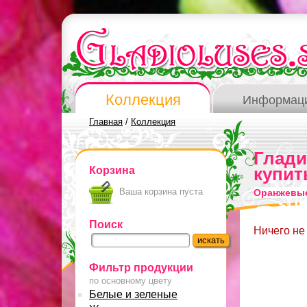
Коллекция
Информац
Главная
/
Коллекция
Глад
Корзина
купит
Ваша корзина пуста
Оранжевые
Поиск
Ничего не
Фильтр продукции
по основному цвету
Белые и зеленые