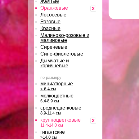
Желтые
Оранжевые
x
Лососевые
Розовые
Красные
Малиново-розовые и
малиновые
Сиреневые
Сине-фиолетовые
Дымчатые и
коричневые
по размеру
миниатюрные
< 6,4 см
мелкоцветные
6,4-8,9 см
среднецветковые
8,9-11,4 см
крупноцветковые
x
11,4-14,0 см
гигантские
>14,0 см