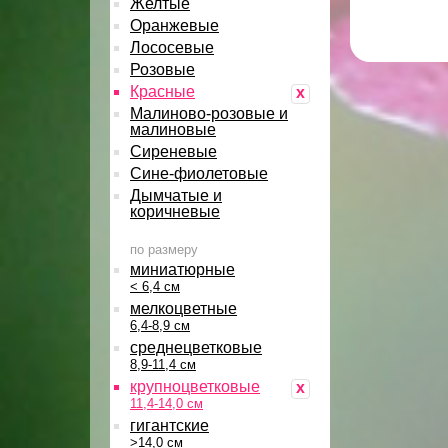
Желтые
Оранжевые
Лососевые
Розовые
Красные
x
Малиново-розовые и
малиновые
Сиреневые
Сине-фиолетовые
Дымчатые и
коричневые
по размеру
миниатюрные
< 6,4 см
мелкоцветные
6,4-8,9 см
среднецветковые
8,9-11,4 см
крупноцветковые
x
11,4-14,0 см
гигантские
>14,0 см