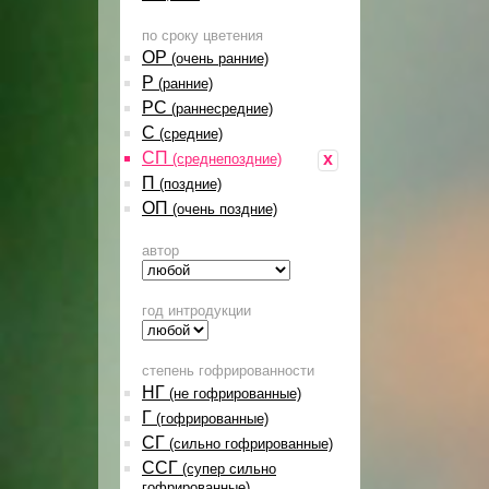
по сроку цветения
ОР
(очень ранние)
Р
(ранние)
РС
(раннесредние)
С
(средние)
СП
x
(среднепоздние)
П
(поздние)
ОП
(очень поздние)
автор
год интродукции
степень гофрированности
НГ
(не гофрированные)
Г
(гофрированные)
СГ
(сильно гофрированные)
ССГ
(супер сильно
гофрированные)