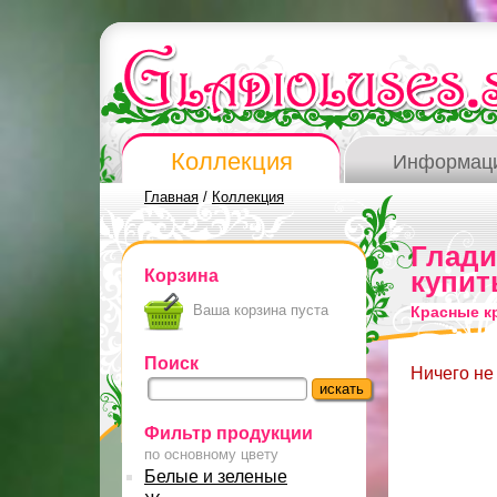
Коллекция
Информац
Главная
/
Коллекция
Глад
Корзина
купит
Ваша корзина пуста
Красные к
Поиск
Ничего не
Фильтр продукции
по основному цвету
Белые и зеленые