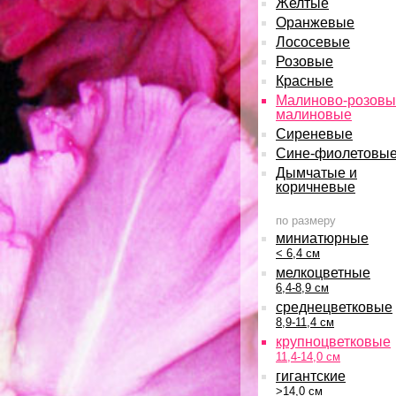
Желтые
Оранжевые
Лососевые
Розовые
Красные
Малиново-розовы
малиновые
Сиреневые
Сине-фиолетовы
Дымчатые и
коричневые
по размеру
миниатюрные
< 6,4 см
мелкоцветные
6,4-8,9 см
среднецветковые
8,9-11,4 см
крупноцветковые
11,4-14,0 см
гигантские
>14,0 см