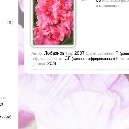
65
Малиново-роз
и малиновые
x
Лобазнов
2007
Р
Автор:
Год:
Сроки цветения:
(ранн
СГ
Гофрированность :
(сильно гофрированные)
Высота
20/9
цветков:
ости
е)
анные)