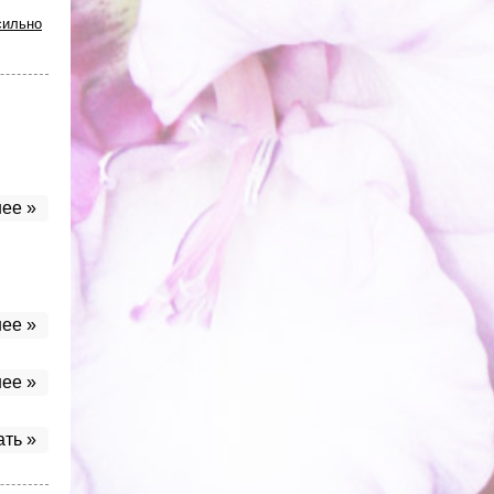
сильно
ее »
ее »
ее »
ать »