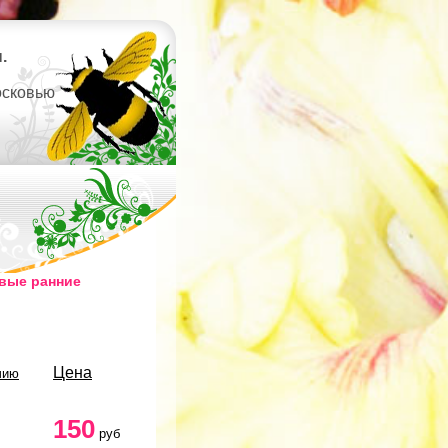
.
осковью
вые ранние
Цена
чию
150
руб