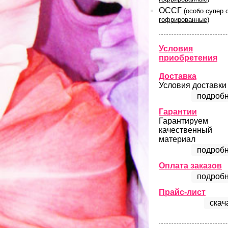
ОССГ
(особо супер 
гофрированные)
Условия
приобретения
Доставка
Условия доставки
подробн
Гарантии
Гарантируем
качественный
материал
подробн
Оплата заказов
подробн
Прайс-лист
скач