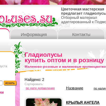
Цветочная мастерская
предлагает гладиолусы
Отборный материал
адаптированный к Подм
Информация
Контакты
Гладиолусы
купить оптом и в розницу
пуста
Малиново-розовые и малиновые крупноцветко
Найдено: 2
Сортировать:
Название
по дате добавления
по нали
ии
КРЫЛЬЯ АНГЕЛА