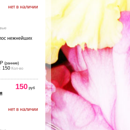
нет в наличии
овые
лос нежнейших
Р
(ранние)
150
:
Кол-во
150
руб
я
нет в наличии