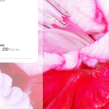
овые
ие)
150
:
Кол-во