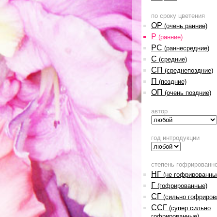
по сроку цветения
ОР
(очень ранние)
Р
(ранние)
РС
(раннесредние)
С
(средние)
СП
(среднепоздние)
П
(поздние)
ОП
(очень поздние)
автор
год интродукции
степень гофрированн
НГ
(не гофрированны
Г
(гофрированные)
СГ
(сильно гофриров
ССГ
(супер сильно
гофрированные)