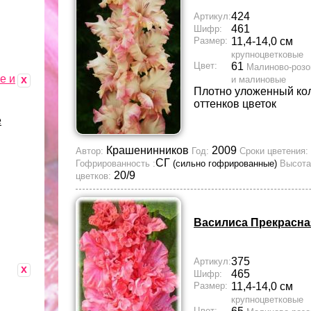
424
Артикул:
461
Шифр:
Размер:
11,4-14,0 см
крупноцветковые
Цвет:
61
Малиново-роз
е и
x
и малиновые
Плотно уложенный ко
оттенков цветок
е
Крашенинников
2009
Автор:
Год:
Сроки цветения:
СГ
Гофрированность :
(сильно гофрированные)
Высота
20/9
цветков:
Василиса Прекрасна
375
Артикул:
x
465
Шифр:
Размер:
11,4-14,0 см
крупноцветковые
Цвет: