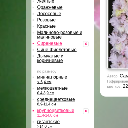
Желтые
Оранжевые
Лососевые
Розовые
Красные
Малиново-розовые и
малиновые
Сиреневые
x
Сине-фиолетовые
Дымчатые и
коричневые
по размеру
Сам
Автор:
миниатюрные
Гофрирован
< 6,4 см
22
цветков:
мелкоцветные
6,4-8,9 см
среднецветковые
8,9-11,4 см
крупноцветковые
x
11,4-14,0 см
гигантские
>14,0 см