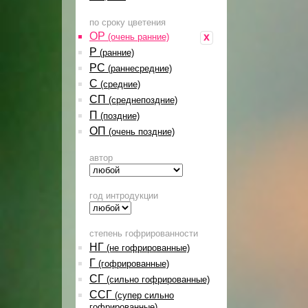
по сроку цветения
ОР
x
(очень ранние)
Р
(ранние)
РС
(раннесредние)
С
(средние)
СП
(среднепоздние)
П
(поздние)
ОП
(очень поздние)
автор
год интродукции
степень гофрированности
НГ
(не гофрированные)
Г
(гофрированные)
СГ
(сильно гофрированные)
ССГ
(супер сильно
гофрированные)