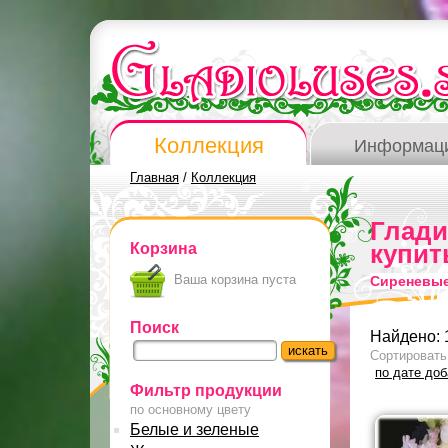
Коллекция
Информац
Главная
/
Коллекция
Глад
Корзина
купит
Ваша корзина пуста
Сиреневые
Поиск
Найдено: 
Сортировать
по дате до
Фильтр продукции
по основному цвету
Белые и зеленые