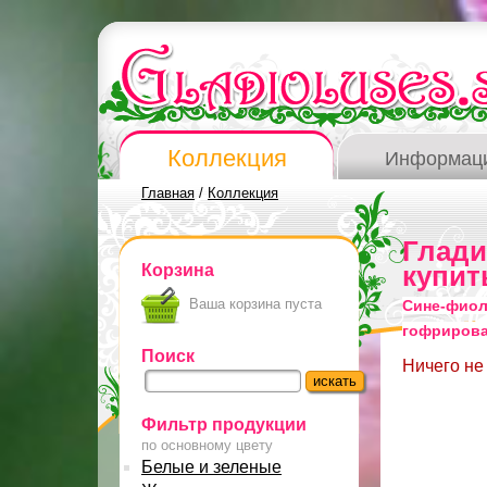
Коллекция
Информац
Главная
/
Коллекция
Глад
Корзина
купит
Ваша корзина пуста
Сине-фиол
гофриров
Поиск
Ничего не
Фильтр продукции
по основному цвету
Белые и зеленые