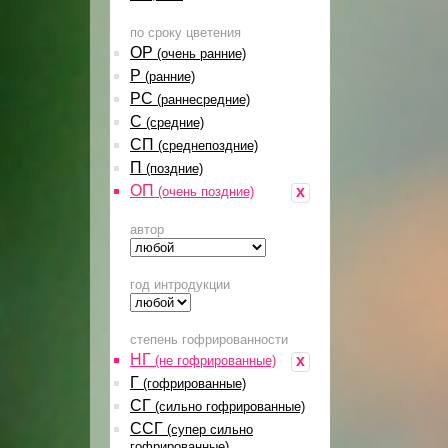
по сроку цветения
ОР
(очень ранние)
Р
(ранние)
РС
(раннесредние)
С
(средние)
СП
(среднепоздние)
П
(поздние)
ОП
x
(очень поздние)
автор
год интродукции
степень гофрированности
НГ
x
(не гофрированные)
Г
(гофрированные)
СГ
(сильно гофрированные)
ССГ
(супер сильно
гофрированные)