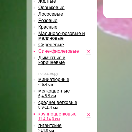
Желтые
Оранжевые
Лососевые
Розовые
Красные
Малиново-розовые и
малиновые
Сиреневые
Сине-фиолетовые
x
Дымчатые и
коричневые
по размеру
миниатюрные
< 6,4 см
мелкоцветные
6,4-8,9 см
среднецветковые
8,9-11,4 см
крупноцветковые
x
11,4-14,0 см
гигантские
>14,0 см