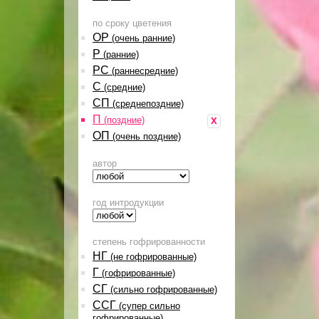
по сроку цветения
ОР
(очень ранние)
Р
(ранние)
РС
(раннесредние)
С
(средние)
СП
(среднепоздние)
П
x
(поздние)
ОП
(очень поздние)
автор
год интродукции
степень гофрированности
НГ
(не гофрированные)
Г
(гофрированные)
СГ
(сильно гофрированные)
ССГ
(супер сильно
гофрированные)