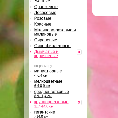
Желтые
Оранжевые
Лососевые
Розовые
Красные
Малиново-розовые и
малиновые
Сиреневые
Сине-фиолетовые
Дымчатые и
x
коричневые
по размеру
миниатюрные
< 6,4 см
мелкоцветные
6,4-8,9 см
среднецветковые
8,9-11,4 см
крупноцветковые
x
11,4-14,0 см
гигантские
>14,0 см