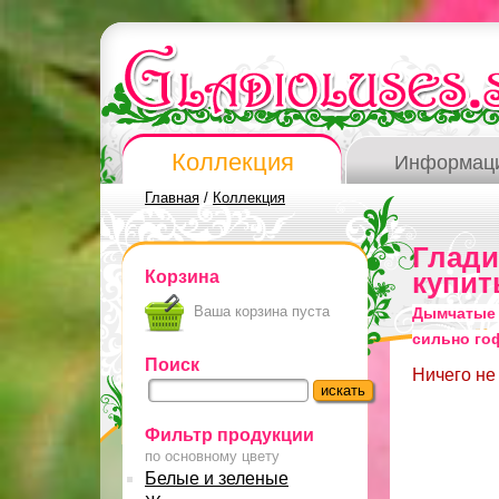
Коллекция
Информац
Главная
/
Коллекция
Глад
Корзина
купит
Ваша корзина пуста
Дымчатые 
сильно го
Поиск
Ничего не
Фильтр продукции
по основному цвету
Белые и зеленые