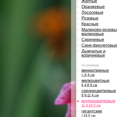
Желтые
Оранжевые
Лососевые
Розовые
Красные
Малиново-розовы
малиновые
Сиреневые
Сине-фиолетовы
Дымчатые и
коричневые
по размеру
миниатюрные
< 6,4 см
мелкоцветные
6,4-8,9 см
среднецветковые
8,9-11,4 см
крупноцветковые
11,4-14,0 см
гигантские
>14,0 см