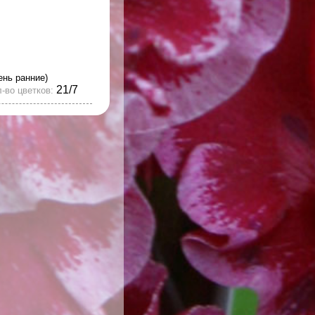
ень ранние)
21/7
-во цветков: