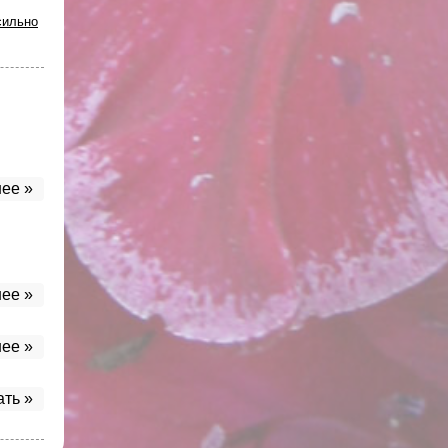
сильно
ее »
ее »
ее »
ать »