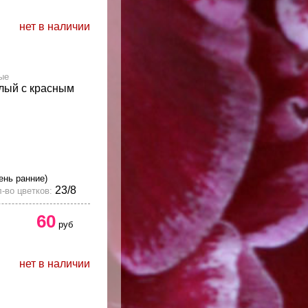
нет в наличии
ые
елый с красным
ень ранние)
23/8
-во цветков:
60
руб
нет в наличии