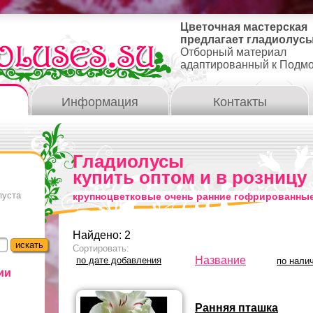
Цветочная мастерская
предлагает гладиолусы
Отборный материал
адаптированный к Подм
Информация
Контакты
Гладиолусы
купить оптом и в розницу
пуста
крупноцветковые очень ранние гофрированны
Найдено: 2
Сортировать:
Название
по дате добавления
по нали
ии
Ранняя пташка