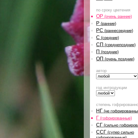
по сроку цветения
ОР
(очень ранние)
Р
(ранние)
РС
(раннесредние)
С
(средние)
СП
(среднепоздние)
П
(поздние)
ОП
(очень поздние)
автор
год интродукции
степень гофрированн
НГ
(не гофрированны
Г
(гофрированные)
СГ
(сильно гофриров
ССГ
(супер сильно
гофрированные)