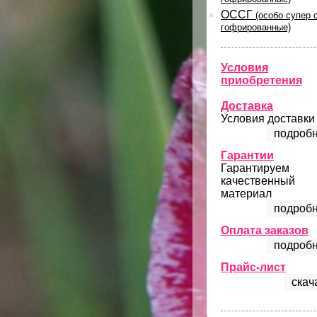
ОССГ
(особо супер 
гофрированные)
Условия
приобретения
Доставка
Условия доставки
подробн
Гарантии
Гарантируем
качественный
материал
подробн
Оплата заказов
подробн
Прайс-лист
скач