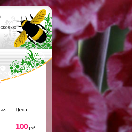
.
осковью
е
Цена
чию
100
руб