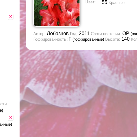
Цвет:
55
Красные
x
Лобазнов
2011
ОР
Автор:
Год:
Сроки цветения:
(оч
Г
140
Гофрированность :
(гофрированные)
Высота:
Кол
ости
е)
x
анные)