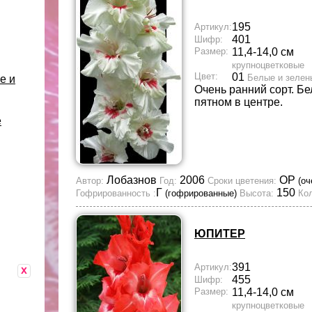
195
Артикул:
401
Шифр:
Размер:
11,4-14,0 см
крупноцветковые
Цвет:
01
Белые и зелен
е и
Очень ранний сорт. Б
пятном в центре.
е
Лобазнов
2006
ОР
Автор:
Год:
Сроки цветения:
(оч
Г
150
Гофрированность :
(гофрированные)
Высота:
Кол
ЮПИТЕР
391
Артикул:
x
455
Шифр:
Размер:
11,4-14,0 см
крупноцветковые