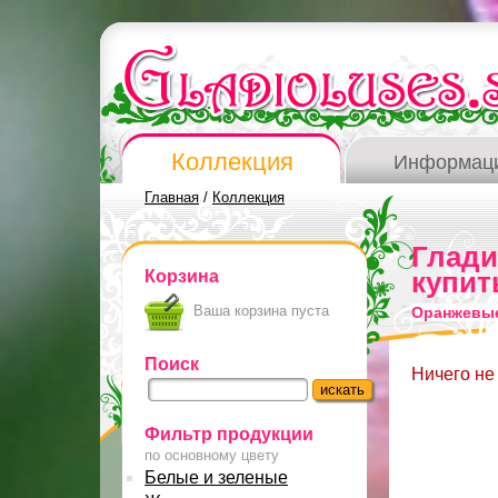
Коллекция
Информац
Главная
/
Коллекция
Глад
Корзина
купит
Ваша корзина пуста
Оранжевые
Поиск
Ничего не
Фильтр продукции
по основному цвету
Белые и зеленые