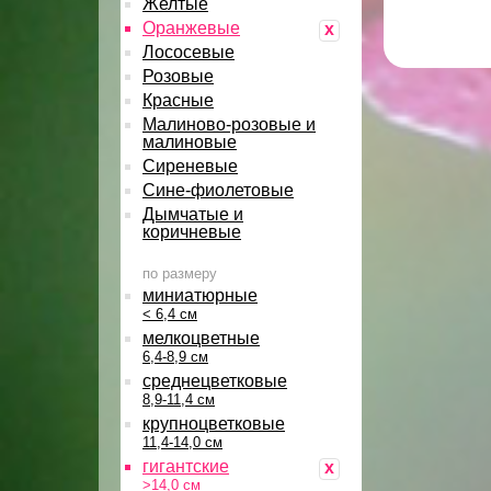
Желтые
Оранжевые
x
Лососевые
Розовые
Красные
Малиново-розовые и
малиновые
Сиреневые
Сине-фиолетовые
Дымчатые и
коричневые
по размеру
миниатюрные
< 6,4 см
мелкоцветные
6,4-8,9 см
среднецветковые
8,9-11,4 см
крупноцветковые
11,4-14,0 см
гигантские
x
>14,0 см