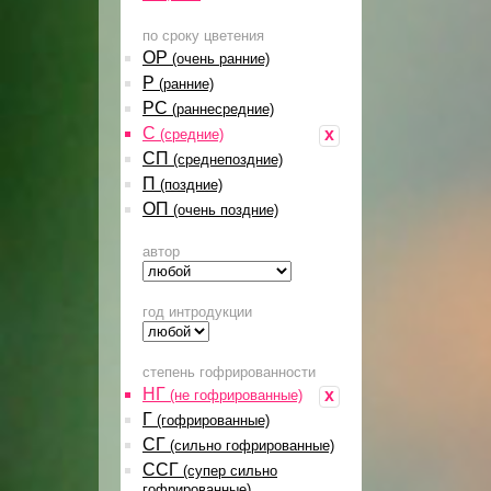
по сроку цветения
ОР
(очень ранние)
Р
(ранние)
РС
(раннесредние)
С
x
(средние)
СП
(среднепоздние)
П
(поздние)
ОП
(очень поздние)
автор
год интродукции
степень гофрированности
НГ
x
(не гофрированные)
Г
(гофрированные)
СГ
(сильно гофрированные)
ССГ
(супер сильно
гофрированные)