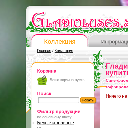
Коллекция
Информац
Главная
/
Коллекция
Глад
Корзина
купит
Ваша корзина пуста
Сине-фиол
гофриров
Поиск
Ничего не
Фильтр продукции
по основному цвету
Белые и зеленые