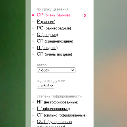
по сроку цветения
ОР
x
(очень ранние)
Р
(ранние)
РС
(раннесредние)
С
(средние)
СП
(среднепоздние)
П
(поздние)
ОП
(очень поздние)
автор
год интродукции
степень гофрированности
НГ
(не гофрированные)
Г
(гофрированные)
СГ
(сильно гофрированные)
ССГ
(супер сильно
гофрированные)