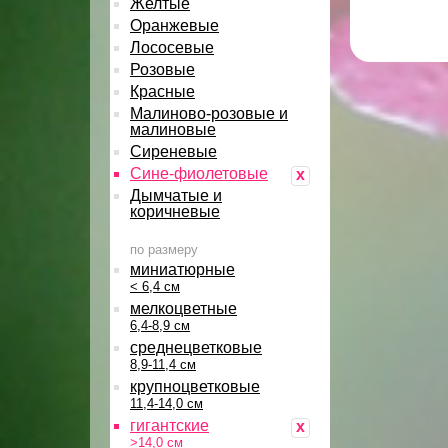
Желтые
Оранжевые
Лососевые
Розовые
Красные
Малиново-розовые и
малиновые
Сиреневые
Сине-фиолетовые
x
Дымчатые и
коричневые
по размеру
миниатюрные
< 6,4 см
мелкоцветные
6,4-8,9 см
среднецветковые
8,9-11,4 см
крупноцветковые
11,4-14,0 см
гигантские
x
>14,0 см