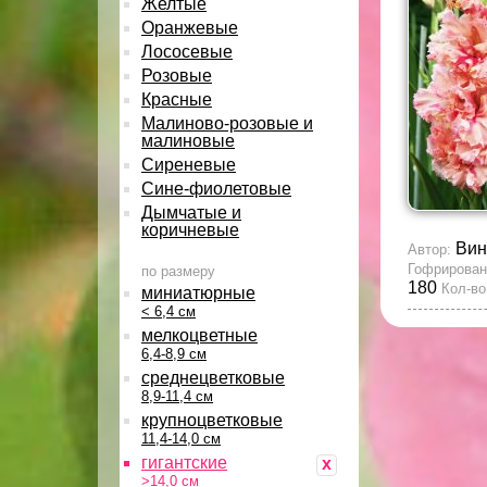
Желтые
Оранжевые
Лососевые
Розовые
Красные
Малиново-розовые и
малиновые
Сиреневые
Сине-фиолетовые
Дымчатые и
коричневые
Вин
Автор:
Гофрирован
по размеру
180
Кол-во
миниатюрные
< 6,4 см
мелкоцветные
6,4-8,9 см
среднецветковые
8,9-11,4 см
крупноцветковые
11,4-14,0 см
гигантские
x
>14,0 см