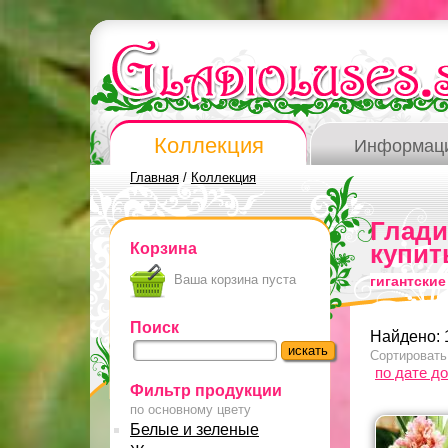
Коллекция
Информац
Главная
/
Коллекция
Глад
Корзина
купит
Ваша корзина пуста
гигантски
Поиск
Найдено: 
Сортировать
по дате д
Фильтр продукции
по основному цвету
Белые и зеленые