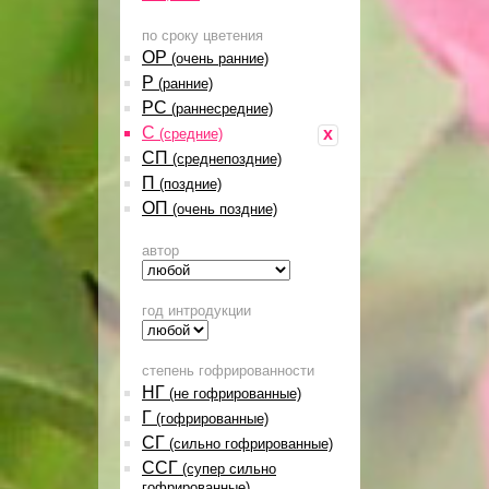
по сроку цветения
ОР
(очень ранние)
Р
(ранние)
РС
(раннесредние)
С
x
(средние)
СП
(среднепоздние)
П
(поздние)
ОП
(очень поздние)
автор
год интродукции
степень гофрированности
НГ
(не гофрированные)
Г
(гофрированные)
СГ
(сильно гофрированные)
ССГ
(супер сильно
гофрированные)