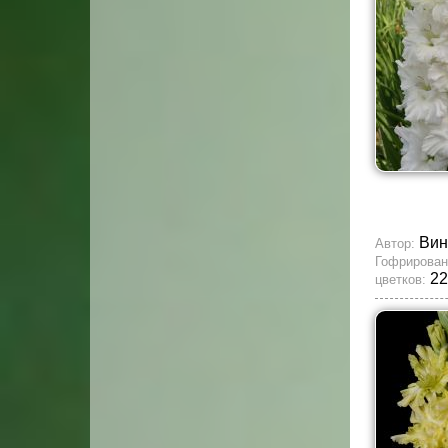
Вин
Автор:
Гофрирован
22
цветков: