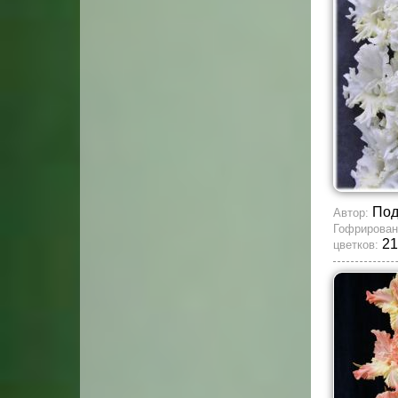
По
Автор:
Гофрирован
21
цветков: