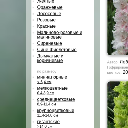
Желтые
Оранжевые
Лососевые
Розовые
Красные
Малиново-розовые и
малиновые
Сиреневые
Сине-фиолетовые
Дымчатые и
коричневые
Лоб
Автор:
Гофрирован
по размеру
20
цветков:
миниатюрные
< 6,4 см
мелкоцветные
6,4-8,9 см
среднецветковые
8,9-11,4 см
крупноцветковые
11,4-14,0 см
гигантские
>14,0 см