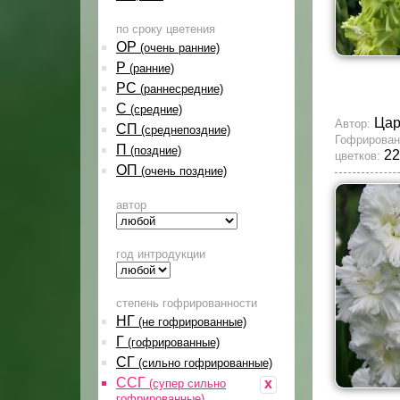
по сроку цветения
ОР
(очень ранние)
Р
(ранние)
РС
(раннесредние)
С
(средние)
Ца
Автор:
СП
(среднепоздние)
Гофрирован
П
(поздние)
22
цветков:
ОП
(очень поздние)
автор
год интродукции
степень гофрированности
НГ
(не гофрированные)
Г
(гофрированные)
СГ
(сильно гофрированные)
ССГ
x
(супер сильно
гофрированные)