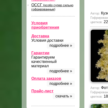
ОССГ
(особо супер сильно
гофрированные)
Куз
Автор:
Гофрирован
22
цветков:
Условия
приобретения
Доставка
Условия доставки
подробнее »
Гарантии
Гарантируем
качественный
материал
подробнее »
Оплата заказов
подробнее »
Фот
Автор:
Прайс-лист
Гофрирован
скачать »
18
цветков: