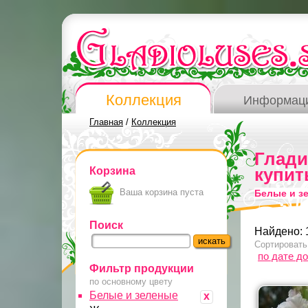
Коллекция
Информац
Главная
/
Коллекция
Глад
Корзина
купит
Ваша корзина пуста
Белые и з
Поиск
Найдено: 
Сортировать
по дате д
Фильтр продукции
по основному цвету
Белые и зеленые
x