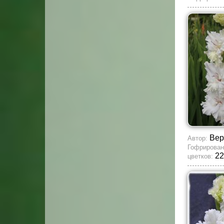
Вер
Автор:
Гофрирован
22
цветков: