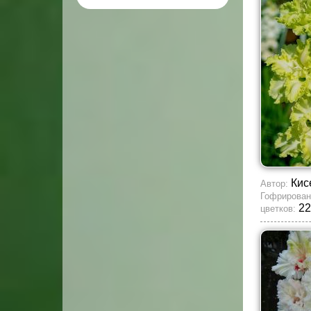
Кис
Автор:
Гофрирован
22
цветков: