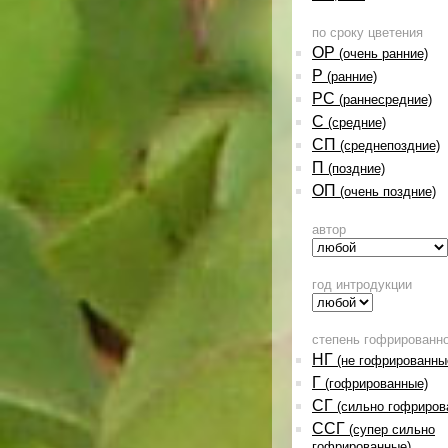
по сроку цветения
ОР
(очень ранние)
Р
(ранние)
РС
(раннесредние)
С
(средние)
СП
(среднепоздние)
П
(поздние)
ОП
(очень поздние)
автор
год интродукции
степень гофрированн
НГ
(не гофрированны
Г
(гофрированные)
СГ
(сильно гофриров
ССГ
(супер сильно
гофрированные)