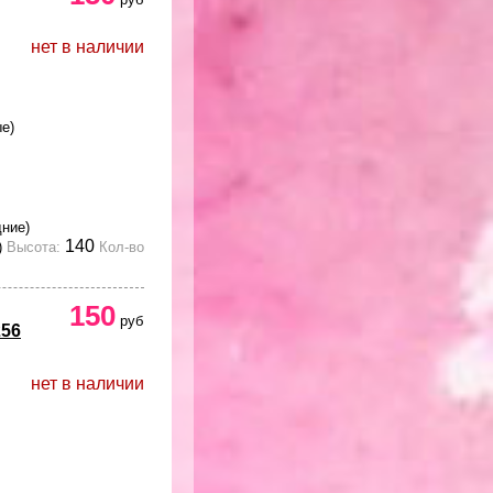
нет в наличии
е)
дние)
140
)
Высота:
Кол-во
150
руб
256
нет в наличии