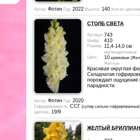
Фотин
2022
140
Автор:
Год:
Высота:
Кол-во цветков
СТОЛБ СВЕТА
743
Артикул:
410
Шифр:
Размер:
11,4-14,0 см
крупноцветковые
Цвет:
10
кремовые (Жел
Желтые
Красивая округлая фо
Складчатая гофрировк
порождает ощущение 
парадности.
Фотин
2020
Автор:
Год:
ССГ
Гофрированность :
(супер сильно гофрированные
19/9
цветков:
ЖЕЛТЫЙ БРИЛЛИА