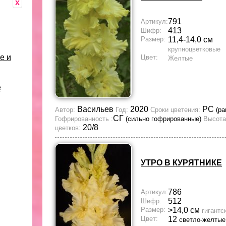
x
791
Артикул:
413
Шифр:
Размер:
11,4-14,0 см
крупноцветковые
е и
Цвет:
Желтые
е
Васильев
2020
РС
Автор:
Год:
Сроки цветения:
(ра
СГ
Гофрированность :
(сильно гофрированные)
Высота
20/8
цветков:
УТРО В КУРЯТНИКЕ
786
Артикул:
512
Шифр:
Размер:
>14,0 см
гигантс
Цвет:
12
светло-желтые