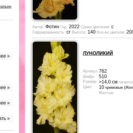
сильно
Фотин
2022
с
Автор:
Год:
Сроки цветения:
сг
140
20
Гофрированность :
Высота:
Кол-во цветков:
ЛУНОЛИКИЙ
ее »
762
Артикул:
510
Шифр:
Размер:
>14,0 см
гигантс
Цвет:
10
ее »
кремовые (Жел
Желтые
ее »
ать »