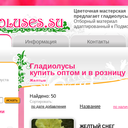
Цветочная мастерская
предлагает гладиолусы
Отборный материал
адаптированный к Подм
Информация
Контакты
Гладиолусы
купить оптом и в розницу
пуста
Желтые
Найдено: 50
Сортировать:
Название
по дате добавления
по нали
ии
ЖЕЛТЫЙ СНЕГ