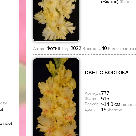
(Желтые)
Желтые
Фотин
2022
140
Автор:
Год:
Высота:
Кол-во цветков
СВЕТ С ВОСТОКА
777
Артикул:
515
Шифр:
ости
Размер:
>14,0 см
гигантс
е)
Цвет:
15
Желтые
анные)