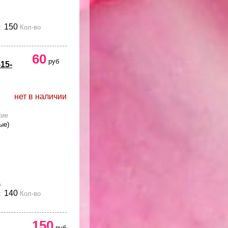
150
:
Кол-во
60
руб
15-
нет в наличии
кие
ые)
)
140
:
Кол-во
150
руб