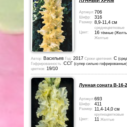
ЛУННЫЙ ХРАМ
706
Артикул:
316
Шифр:
Размер:
8,9-11,4 см
среднецветковые
Цвет:
16
тёмные (Желты
Желтые
Васильев
2017
С
Автор:
Год:
Сроки цветения:
(сре
ССГ
Гофрированность :
(супер сильно гофрированные
19/10
цветков:
Лунная соната В-16-
693
Артикул:
411
Шифр:
Размер:
11,4-14,0 см
крупноцветковые
Цвет:
11
Желтые