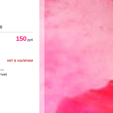
/8
150
руб
нет в наличии
кие
тые)