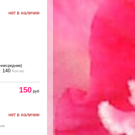
нет в наличии
ннесредние)
140
:
Кол-во
150
руб
нет в наличии
кие