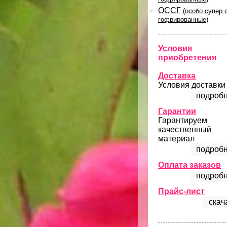
ОССГ
(особо супер 
гофрированные)
Условия
приобретения
Доставка
Условия доставки
подробн
Гарантии
Гарантируем
качественный
материал
подробн
Оплата заказов
подробн
Прайс-лист
скач