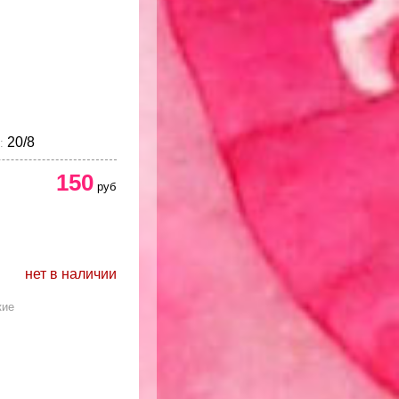
20/8
:
150
руб
нет в наличии
кие