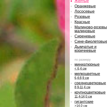
Желтые
Оранжевые
Лососевые
Розовые
Красные
Малиново-розовы
малиновые
Сиреневые
Сине-фиолетовы
Дымчатые и
коричневые
по размеру
миниатюрные
< 6,4 см
мелкоцветные
6,4-8,9 см
среднецветковые
8,9-11,4 см
крупноцветковые
11,4-14,0 см
гигантские
>14,0 см