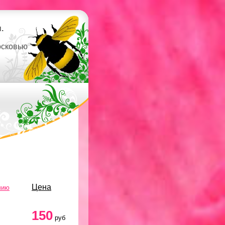
.
осковью
Цена
чию
150
руб