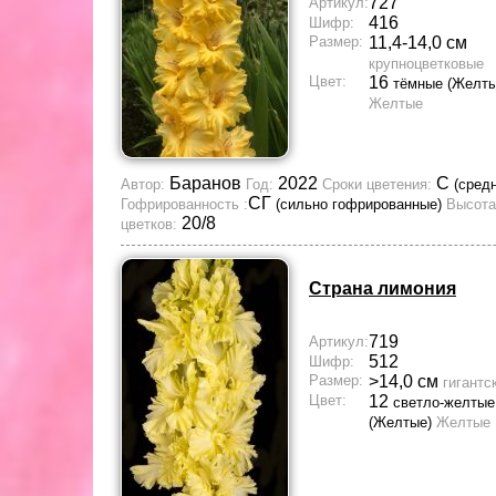
727
Артикул:
416
Шифр:
Размер:
11,4-14,0 см
крупноцветковые
Цвет:
16
тёмные (Желты
Желтые
Баранов
2022
С
Автор:
Год:
Сроки цветения:
(сред
СГ
Гофрированность :
(сильно гофрированные)
Высота
20/8
цветков:
Страна лимония
719
Артикул:
512
Шифр:
Размер:
>14,0 см
гигантс
Цвет:
12
светло-желтые
(Желтые)
Желтые