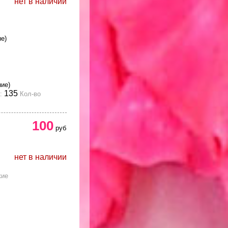
нет в наличии
е)
ние)
135
:
Кол-во
100
руб
нет в наличии
кие