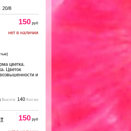
20/8
:
150
руб
нет в наличии
тые)
рма цветка.
а. Цветок
возвышенности и
140
)
Высота:
Кол-во
150
руб
НТ