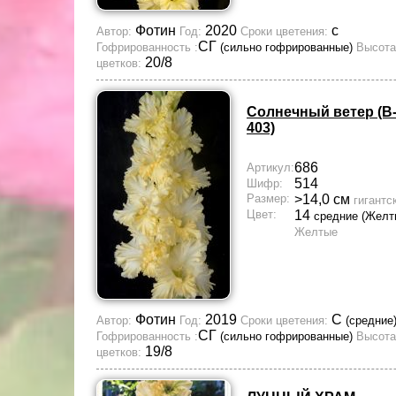
Фотин
2020
с
Автор:
Год:
Сроки цветения:
СГ
Гофрированность :
(сильно гофрированные)
Высота
20/8
цветков:
Солнечный ветер (В-
403)
686
Артикул:
514
Шифр:
Размер:
>14,0 см
гигантс
Цвет:
14
средние (Желт
Желтые
Фотин
2019
С
Автор:
Год:
Сроки цветения:
(средние
СГ
Гофрированность :
(сильно гофрированные)
Высота
19/8
цветков: