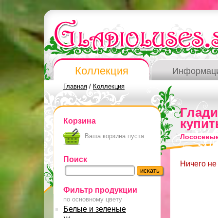
Коллекция
Информац
Главная
/
Коллекция
Глад
Корзина
купит
Ваша корзина пуста
Лососевые
Поиск
Ничего не
Фильтр продукции
по основному цвету
Белые и зеленые