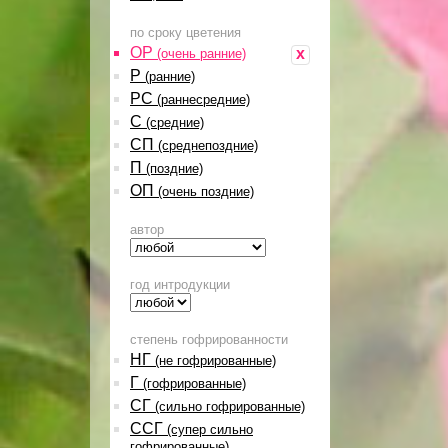
по сроку цветения
ОР
x
(очень ранние)
Р
(ранние)
РС
(раннесредние)
С
(средние)
СП
(среднепоздние)
П
(поздние)
ОП
(очень поздние)
автор
год интродукции
степень гофрированности
НГ
(не гофрированные)
Г
(гофрированные)
СГ
(сильно гофрированные)
ССГ
(супер сильно
гофрированные)