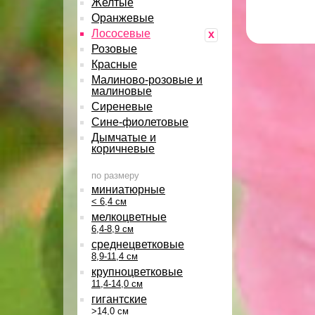
Желтые
Оранжевые
Лососевые
x
Розовые
Красные
Малиново-розовые и
малиновые
Сиреневые
Сине-фиолетовые
Дымчатые и
коричневые
по размеру
миниатюрные
< 6,4 см
мелкоцветные
6,4-8,9 см
среднецветковые
8,9-11,4 см
крупноцветковые
11,4-14,0 см
гигантские
>14,0 см