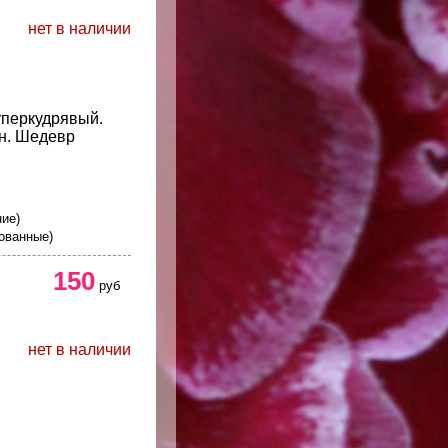
нет в наличии
перкудрявый.
н. Шедевр
ние)
ованные)
150
руб
нет в наличии