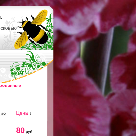
.
осковью
ированные
Цена
↓
чию
80
руб