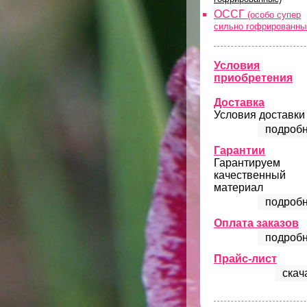
ОССГ
(особо супер
сильно гофрированны
Условия
приобретения
Доставка
Условия доставки
подробн
Гарантии
Гарантируем
качественный
материал
подробн
Оплата заказов
подробн
Прайс-лист
скач