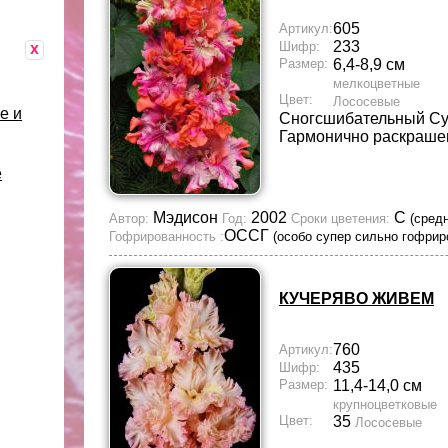
605
Артикул:
233
Шифр:
x
Размер:
6,4-8,9 см
мелкоцветные
Цвет:
Лососевые
е и
Сногсшибательный Су
Гармонично раскраше
е
Мэдисон
2002
С
Автор:
Год:
Сроки цветения:
(сред
ОССГ
Гофрированность :
(особо супер сильно гофрир
КУЧЕРЯВО ЖИВЕМ
760
Артикул:
435
Шифр:
Размер:
11,4-14,0 см
крупноцветковые
Цвет:
35
Лососевые