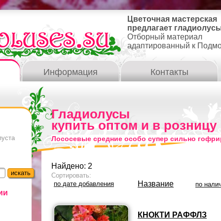
Цветочная мастерская
предлагает гладиолусы
Отборный материал
адаптированный к Подм
Информация
Контакты
Гладиолусы
купить оптом и в розницу
пуста
Лососевые средние особо супер сильно гофр
Найдено: 2
Сортировать:
Название
по дате добавления
по нали
ии
КНОКТИ РАФФЛЗ