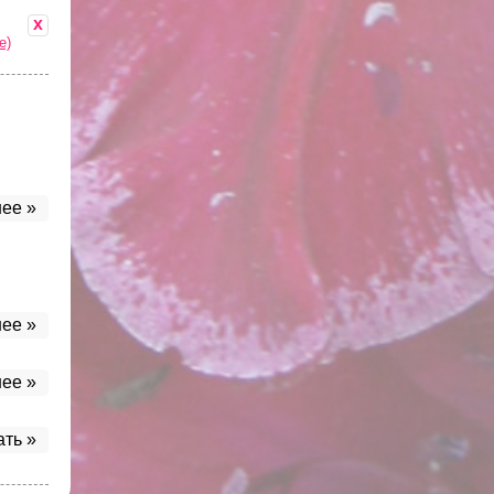
x
е)
ее »
ее »
ее »
ать »