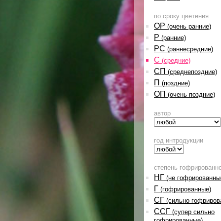
по сроку цветения
ОР
(очень ранние)
Р
(ранние)
РС
(раннесредние)
С
(средние)
СП
(среднепоздние)
П
(поздние)
ОП
(очень поздние)
автор
год интродукции
степень гофрированн
НГ
(не гофрированны
Г
(гофрированные)
СГ
(сильно гофриров
ССГ
(супер сильно
гофрированные)