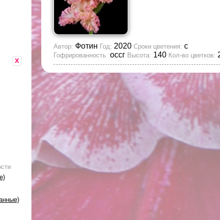
Фотин
2020
с
Автор:
Год:
Сроки цветения:
оссг
140
2
Гофрированность :
Высота:
Кол-во цветков:
x
ости
е)
анные)