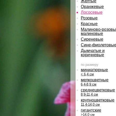
Желтые
Оранжевые
Лососевые
Розовые
Красные
Малиново-розовы
малиновые
Сиреневые
Сине-фиолетовы
Дымчатые и
коричневые
по размеру
миниатюрные
< 6,4 см
мелкоцветные
6,4-8,9 см
среднецветковые
8,9-11,4 см
крупноцветковые
11,4-14,0 см
гигантские
>14,0 см