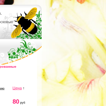
.
осковью
ированные
Цена
↑
чию
80
руб