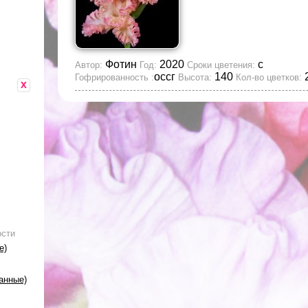
Фотин
2020
с
Автор:
Год:
Сроки цветения:
оссг
140
2
Гофрированность :
Высота:
Кол-во цветков:
x
ости
е)
анные)