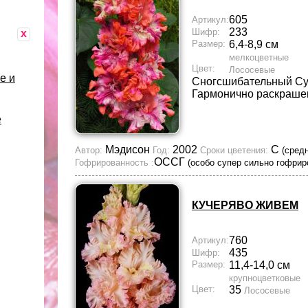
605
Артикул:
233
Шифр:
x
Размер:
6,4-8,9 см
мелкоцветные
Цвет:
Лососевые
е и
Сногсшибательный Су
Гармонично раскраше
е
Мэдисон
2002
С
Автор:
Год:
Сроки цветения:
(сред
ОССГ
Гофрированность :
(особо супер сильно гофрир
КУЧЕРЯВО ЖИВЕМ
760
Артикул:
435
Шифр:
Размер:
11,4-14,0 см
крупноцветковые
Цвет:
35
Лососевые