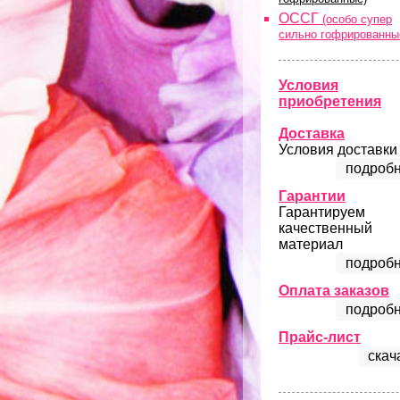
ОССГ
(особо супер
сильно гофрированны
Условия
приобретения
Доставка
Условия доставки
подробн
Гарантии
Гарантируем
качественный
материал
подробн
Оплата заказов
подробн
Прайс-лист
скач