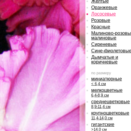
Желтые
Оранжевые
Лососевые
Розовые
Красные
Малиново-розовы
малиновые
Сиреневые
Сине-фиолетовы
Дымчатые и
коричневые
по размеру
миниатюрные
< 6,4 см
мелкоцветные
6,4-8,9 см
среднецветковые
8,9-11,4 см
крупноцветковые
11,4-14,0 см
гигантские
>14,0 см