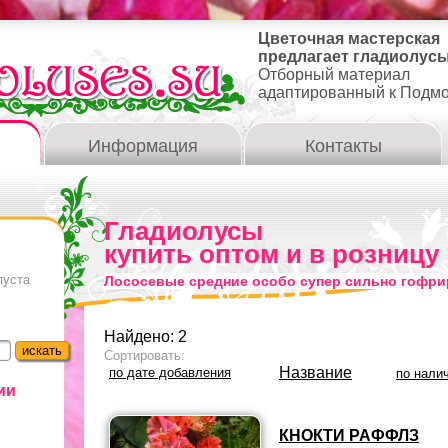
Цветочная мастерская
предлагает гладиолусы
Отборный материал
адаптированный к Подм
Информация
Контакты
Гладиолусы
купить оптом и в розницу
пуста
Лососевые средние особо супер сильно гофр
Найдено: 2
Сортировать:
Название
по дате добавления
по нали
ии
КНОКТИ РАФФЛЗ