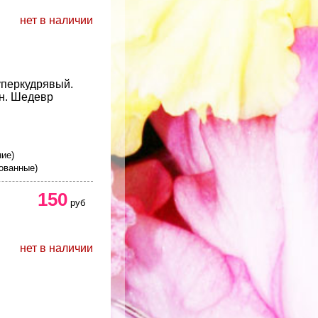
нет в наличии
перкудрявый.
н. Шедевр
ние)
ованные)
150
руб
нет в наличии