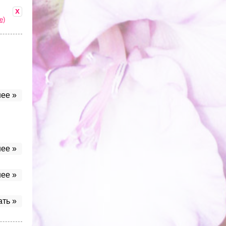
x
е)
ее »
ее »
ее »
ать »