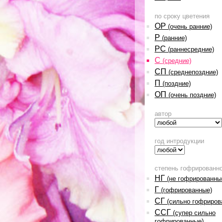
по сроку цветения
ОР
(очень ранние)
Р
(ранние)
РС
(раннесредние)
С
(средние)
СП
(среднепоздние)
П
(поздние)
ОП
(очень поздние)
автор
год интродукции
степень гофрированн
НГ
(не гофрированны
Г
(гофрированные)
СГ
(сильно гофриров
ССГ
(супер сильно
гофрированные)