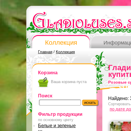
Коллекция
Информац
Главная
/
Коллекция
Глад
Корзина
купит
Ваша корзина пуста
Розовые с
Поиск
Найдено: 
Сортировать
по дате д
Фильтр продукции
по основному цвету
Белые и зеленые