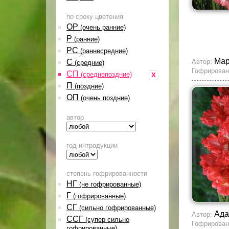
по сроку цветения
ОР
(очень ранние)
Р
(ранние)
РС
(раннесредние)
Мар
С
Автор:
(средние)
Гофрирован
СП
x
(среднепоздние)
П
(поздние)
ОП
(очень поздние)
автор
год интродукции
степень гофрированности
НГ
(не гофрированные)
Г
(гофрированные)
СГ
(сильно гофрированные)
Ада
Автор:
ССГ
(супер сильно
Гофрирован
гофрированные)