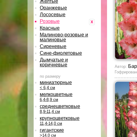
Желтые
Оранжевые
Лососевые
Розовые
x
Красные
Малиново-розовые и
малиновые
Сиреневые
Сине-фиолетовые
Дымчатые и
коричневые
Бар
Автор:
Гофрирован
по размеру
миниатюрные
< 6,4 см
мелкоцветные
6,4-8,9 см
среднецветковые
8,9-11,4 см
крупноцветковые
11,4-14,0 см
гигантские
>14,0 см