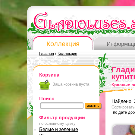
Коллекция
Информац
Главная
/
Коллекция
Глад
Корзина
купит
Ваша корзина пуста
Красные р
Поиск
Найдено: 
Сортировать
по дате до
Фильтр продукции
по основному цвету
Белые и зеленые