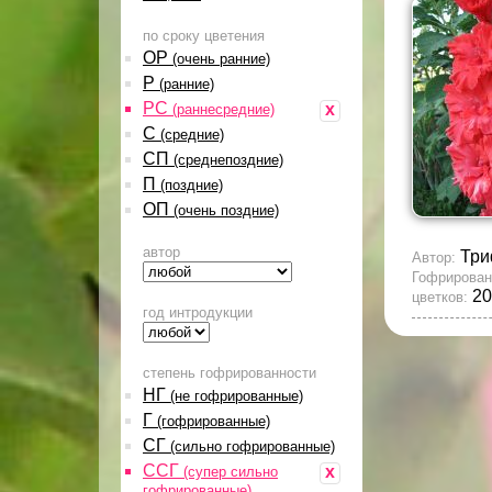
по сроку цветения
ОР
(очень ранние)
Р
(ранние)
РС
x
(раннесредние)
С
(средние)
СП
(среднепоздние)
П
(поздние)
ОП
(очень поздние)
автор
Три
Автор:
Гофрирован
20
цветков:
год интродукции
степень гофрированности
НГ
(не гофрированные)
Г
(гофрированные)
СГ
(сильно гофрированные)
ССГ
x
(супер сильно
гофрированные)