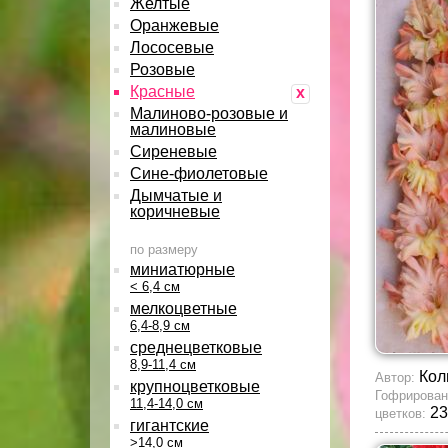
Желтые
Оранжевые
Лососевые
Розовые
Красные
x
Малиново-розовые и
малиновые
Сиреневые
Сине-фиолетовые
Дымчатые и
коричневые
по размеру
миниатюрные
< 6,4 см
мелкоцветные
6,4-8,9 см
среднецветковые
8,9-11,4 см
Кол
Автор:
крупноцветковые
Гофрирован
11,4-14,0 см
23
цветков:
гигантские
>14,0 см