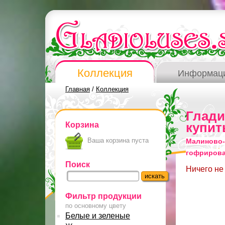
Коллекция
Информац
Главная
/
Коллекция
Глад
Корзина
купит
Ваша корзина пуста
Малиново-
гофриров
Поиск
Ничего не
Фильтр продукции
по основному цвету
Белые и зеленые