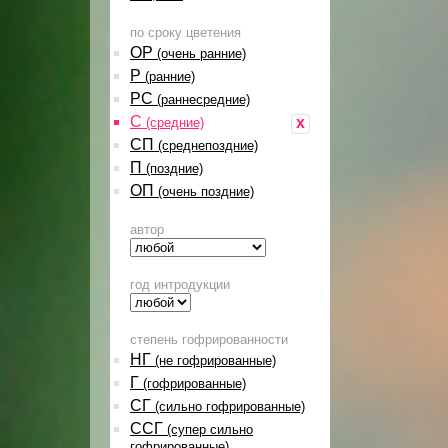
по сроку цветения
ОР
(очень ранние)
Р
(ранние)
РС
(раннесредние)
С
x
(средние)
СП
(среднепоздние)
П
(поздние)
ОП
(очень поздние)
автор
год интродукции
степень гофрированности
НГ
(не гофрированные)
Г
(гофрированные)
СГ
(сильно гофрированные)
ССГ
(супер сильно
гофрированные)