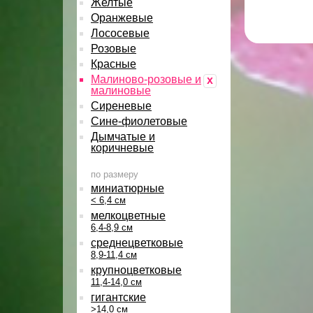
Желтые
Оранжевые
Лососевые
Розовые
Красные
Малиново-розовые и
x
малиновые
Сиреневые
Сине-фиолетовые
Дымчатые и
коричневые
по размеру
миниатюрные
< 6,4 см
мелкоцветные
6,4-8,9 см
среднецветковые
8,9-11,4 см
крупноцветковые
11,4-14,0 см
гигантские
>14,0 см