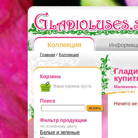
Коллекция
Информац
Главная
/
Коллекция
Глад
Корзина
купит
Ваша корзина пуста
Малиново-
Поиск
Ничего не
Фильтр продукции
по основному цвету
Белые и зеленые