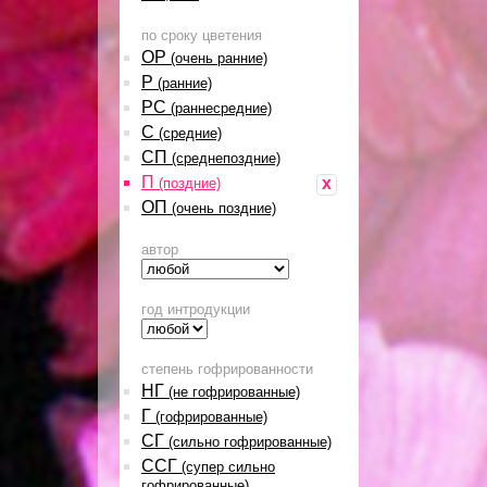
по сроку цветения
ОР
(очень ранние)
Р
(ранние)
РС
(раннесредние)
С
(средние)
СП
(среднепоздние)
П
x
(поздние)
ОП
(очень поздние)
автор
год интродукции
степень гофрированности
НГ
(не гофрированные)
Г
(гофрированные)
СГ
(сильно гофрированные)
ССГ
(супер сильно
гофрированные)