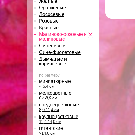
Желтые
Оранжевые
Лососевые
Розовые
Красные
Малиново-розовые и
x
малиновые
Сиреневые
Сине-фиолетовые
Дымчатые и
коричневые
по размеру
миниатюрные
< 6,4 см
мелкоцветные
6,4-8,9 см
среднецветковые
8,9-11,4 см
крупноцветковые
11,4-14,0 см
гигантские
>14,0 см