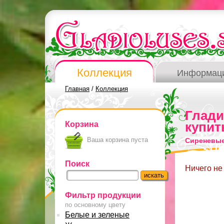
Коллекция
Информац
Главная
/
Коллекция
Глад
Корзина
купит
Ваша корзина пуста
Сиреневые
Поиск
Ничего не
Фильтр продукции
по основному цвету
Белые и зеленые