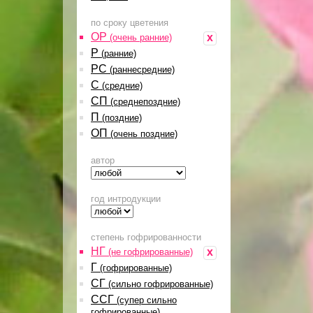
по сроку цветения
ОР
x
(очень ранние)
Р
(ранние)
РС
(раннесредние)
С
(средние)
СП
(среднепоздние)
П
(поздние)
ОП
(очень поздние)
автор
год интродукции
степень гофрированности
НГ
x
(не гофрированные)
Г
(гофрированные)
СГ
(сильно гофрированные)
ССГ
(супер сильно
гофрированные)