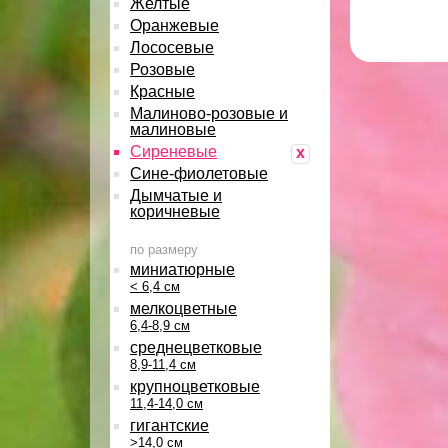
Желтые
Оранжевые
Лососевые
Розовые
Красные
Малиново-розовые и
малиновые
Сиреневые
x
Сине-фиолетовые
Дымчатые и
коричневые
по размеру
миниатюрные
< 6,4 см
мелкоцветные
6,4-8,9 см
среднецветковые
8,9-11,4 см
крупноцветковые
11,4-14,0 см
гигантские
>14,0 см