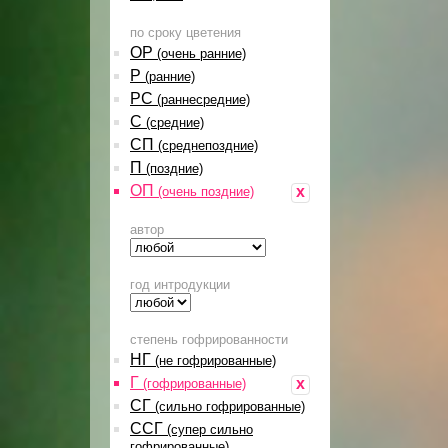
по сроку цветения
ОР
(очень ранние)
Р
(ранние)
РС
(раннесредние)
С
(средние)
СП
(среднепоздние)
П
(поздние)
ОП
x
(очень поздние)
автор
год интродукции
степень гофрированности
НГ
(не гофрированные)
Г
x
(гофрированные)
СГ
(сильно гофрированные)
ССГ
(супер сильно
гофрированные)