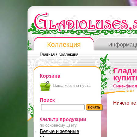
Коллекция
Информац
Главная
/
Коллекция
Глад
Корзина
купит
Ваша корзина пуста
Сине-фиол
Поиск
Ничего не
Фильтр продукции
по основному цвету
Белые и зеленые