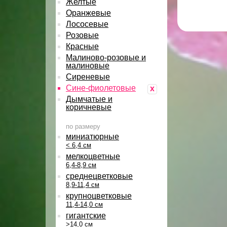
Желтые
Оранжевые
Лососевые
Розовые
Красные
Малиново-розовые и
малиновые
Сиреневые
Сине-фиолетовые
x
Дымчатые и
коричневые
по размеру
миниатюрные
< 6,4 см
мелкоцветные
6,4-8,9 см
среднецветковые
8,9-11,4 см
крупноцветковые
11,4-14,0 см
гигантские
>14,0 см