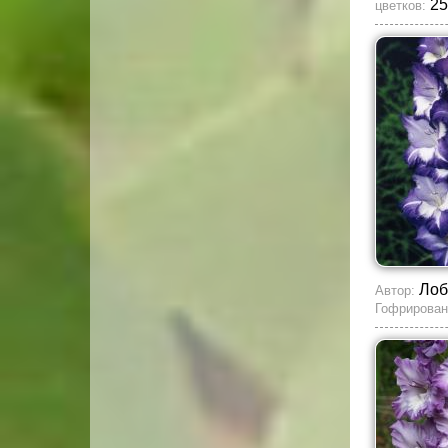
25
цветков:
Лоб
Автор:
Гофрирован