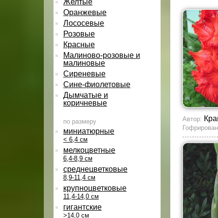
Желтые
Оранжевые
Лососевые
Розовые
Красные
Малиново-розовые и
малиновые
Сиреневые
Сине-фиолетовые
Дымчатые и
коричневые
Кра
Автор:
по размеру
Гофрирован
миниатюрные
< 6,4 см
мелкоцветные
6,4-8,9 см
среднецветковые
8,9-11,4 см
крупноцветковые
11,4-14,0 см
гигантские
>14,0 см