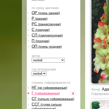
по сроку цветения
ОР
(очень ранние)
Р
(ранние)
РС
(раннесредние)
С
(средние)
СП
(среднепоздние)
П
(поздние)
ОП
(очень поздние)
автор
год интродукции
степень гофрированности
НГ
(не гофрированные)
Ада
Автор:
Г
x
(гофрированные)
Гофрирован
СГ
(сильно гофрированные)
ССГ
(супер сильно
гофрированные)