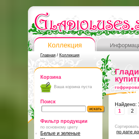
Коллекция
Информац
Главная
/
Коллекция
Глад
Корзина
купит
Ваша корзина пуста
гофриров
Поиск
Найдено: 
1
2
Фильтр продукции
Сортировать
по основному цвету
по дате д
Белые и зеленые