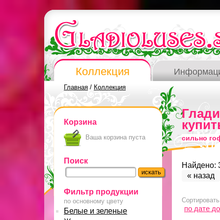
Коллекция
Информац
Главная
/
Коллекция
Глад
Корзина
купит
Ваша корзина пуста
сильно го
Поиск
Найдено: 
« назад
Фильтр продукции
Сортировать
по основному цвету
по дате д
Белые и зеленые