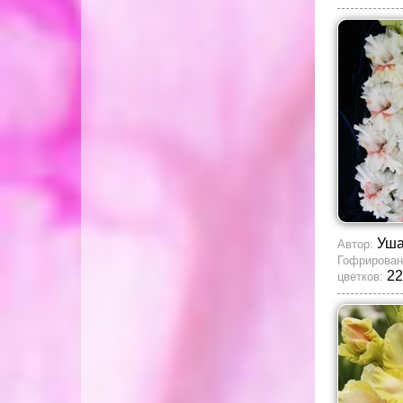
Уша
Автор:
Гофрирован
22
цветков: