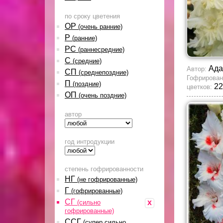
по сроку цветения
ОР
(очень ранние)
Р
(ранние)
РС
(раннесредние)
С
(средние)
Ада
Автор:
СП
(среднепоздние)
Гофрирован
П
(поздние)
22
цветков:
ОП
(очень поздние)
автор
год интродукции
степень гофрированности
НГ
(не гофрированные)
Г
(гофрированные)
СГ
x
(сильно
гофрированные)
ССГ
(супер сильно