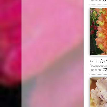
цветков:
Ды
Автор:
Гофрирован
22
цветков: