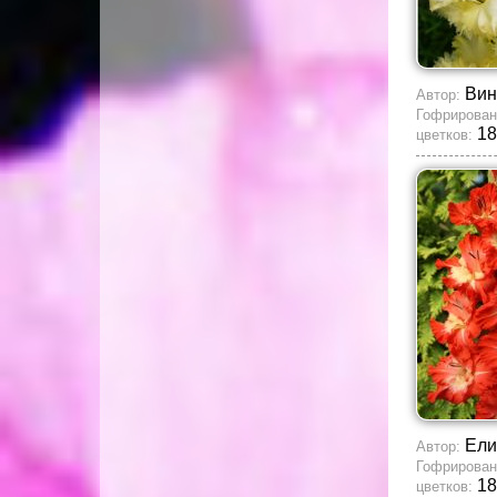
Вин
Автор:
Гофрирован
18
цветков:
Ели
Автор:
Гофрирован
18
цветков: