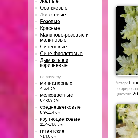
Желтые
Оранжевые
Лососевые
Розовые
Красные
Малиново-розовые и
малиновые
Сиреневые
Сине-фиолетовые
Дымчатые и
коричневые
по размеру
Гро
миниатюрные
Автор:
< 6,4 см
Гофрирован
20
цветков:
мелкоцветные
6,4-8,9 см
среднецветковые
8,9-11,4 см
крупноцветковые
11,4-14,0 см
гигантские
>14,0 см