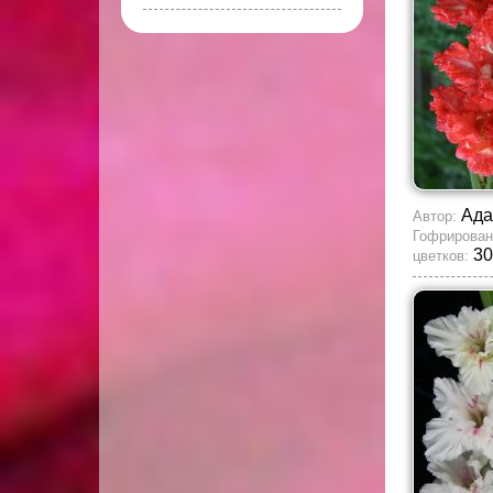
Ада
Автор:
Гофрирован
30
цветков: