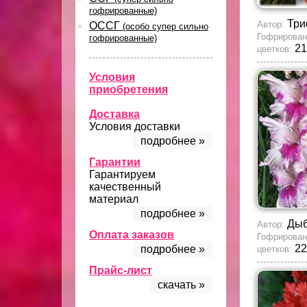
гофрированные)
Три
Автор:
ОССГ
(особо супер сильно
Гофрирован
гофрированные)
21
цветков:
Условия
приобретения
Доставка
Условия доставки
подробнее »
Гарантии
Гарантируем
качественный
материал
подробнее »
Ды
Автор:
Оплата заказов
Гофрирован
22
подробнее »
цветков:
Прайс-лист
скачать »