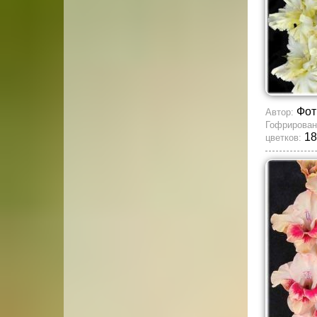
Фот
Автор:
Гофрирован
18
цветков: