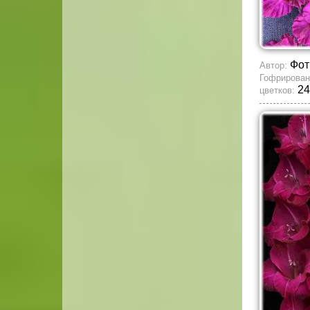
Фот
Автор:
Гофрирован
24
цветков: