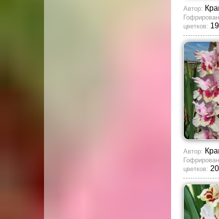
Кра
Автор:
Гофрирован
19
цветков:
Кра
Автор:
Гофрирован
20
цветков: