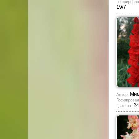
Гофрирован
19/7
Мим
Автор:
Гофрирован
24
цветков: