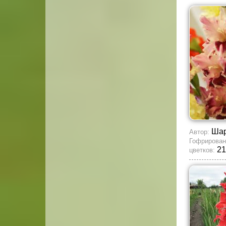
Ша
Автор:
Гофрирован
21
цветков: