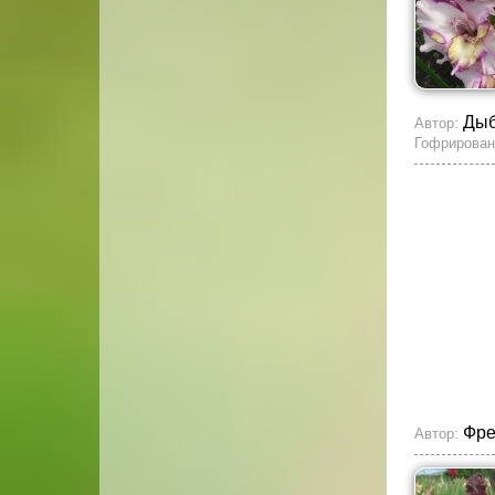
Ды
Автор:
Гофрирован
Фре
Автор: