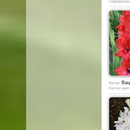
Гофрирован
Вац
Автор:
Кол-во цвет