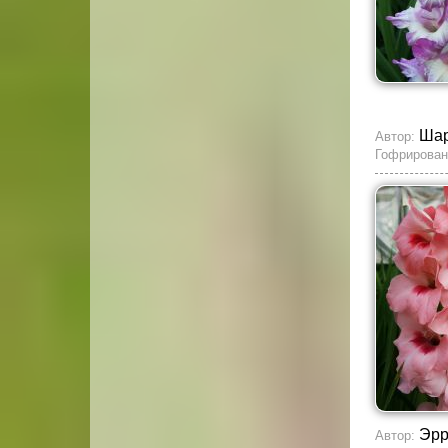
Ша
Автор:
Гофрирован
Эр
Автор: