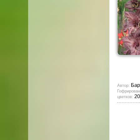
Бар
Автор:
Гофрирован
20
цветков: