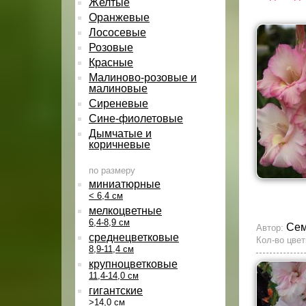
Желтые
Оранжевые
Лососевые
Розовые
Красные
Малиново-розовые и
малиновые
Сиреневые
Сине-фиолетовые
Дымчатые и
коричневые
по размеру
миниатюрные
< 6,4 см
мелкоцветные
6,4-8,9 см
Сем
Автор:
среднецветковые
Кол-во цвет
8,9-11,4 см
крупноцветковые
11,4-14,0 см
гигантские
>14,0 см