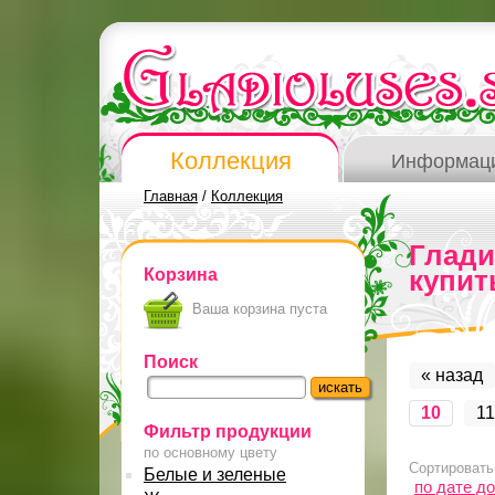
Коллекция
Информац
Главная
/
Коллекция
Глад
Корзина
купит
Ваша корзина пуста
Поиск
« назад
10
11
Фильтр продукции
по основному цвету
Сортировать
Белые и зеленые
по дате д