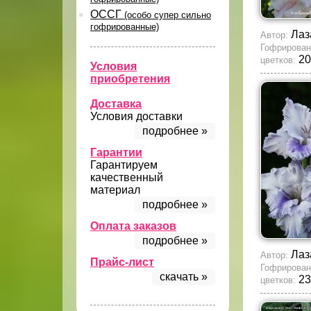
ОССГ
(особо супер сильно
гофрированные)
Лаз
Автор:
Гофрирован
20
цветков:
Условия
приобретения
Доставка
Условия доставки
подробнее »
Гарантии
Гарантируем
качественный
материал
подробнее »
Оплата заказов
подробнее »
Лаз
Автор:
Прайс-лист
Гофрирован
скачать »
23
цветков: