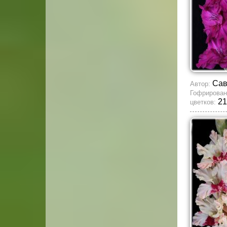
Сав
Автор:
Гофрирован
21
цветков: