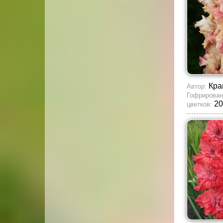
Кра
Автор:
Гофрирован
20
цветков: