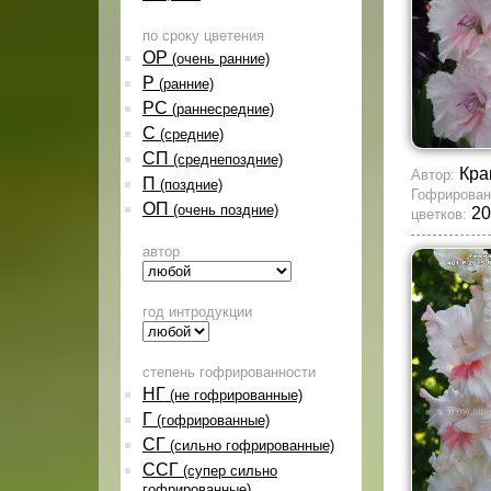
по сроку цветения
ОР
(очень ранние)
Р
(ранние)
РС
(раннесредние)
С
(средние)
СП
(среднепоздние)
Кра
Автор:
П
(поздние)
Гофрирован
ОП
(очень поздние)
20
цветков:
автор
год интродукции
степень гофрированности
НГ
(не гофрированные)
Г
(гофрированные)
СГ
(сильно гофрированные)
ССГ
(супер сильно
гофрированные)