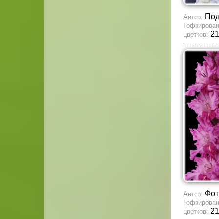
По
Автор:
Гофрирован
21
цветков:
Фот
Автор:
Гофрирован
21
цветков: