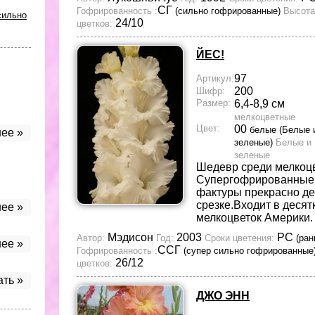
СГ
Гофрированность :
(сильно гофрированные)
Высота
сильно
24/10
цветков:
ЙЕС!
97
Артикул:
200
Шифр:
Размер:
6,4-8,9 см
мелкоцветные
Цвет:
00
белые (Белые 
ее »
зеленые)
Белые и
зеленые
Шедевр среди мелкоцв
Супергофрированные 
фактуры прекрасно де
срезке.Входит в десят
ее »
мелкоцветок Америки
Мэдисон
2003
РС
Автор:
Год:
Сроки цветения:
(ран
ее »
ССГ
Гофрированность :
(супер сильно гофрированные
26/12
цветков:
ать »
ДЖО ЭНН