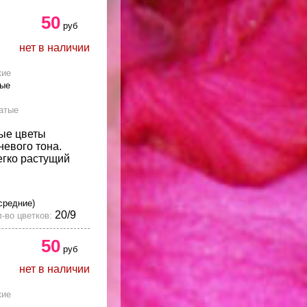
50
руб
нет в наличии
кие
тые
атые
ые цветы
невого тона.
егко растущий
средние)
20/9
-во цветков:
50
руб
нет в наличии
кие