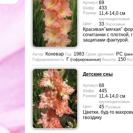
69
Артикул:
433
Шифр:
Размер:
11,4-14,0 см
крупноцветковые
Цвет:
33
Лососевые
Красивая"мягкая" фор
сочитании с плотной,
защипами фактурой.
Кохевар
1983
РС
Автор:
Год:
Сроки цветения:
(ран
Г
150
Гофрированность :
(гофрированные)
Высота:
Кол
Детские сны
68
Артикул:
445
Шифр:
Размер:
11,4-14,0 см
крупноцветковые
Цвет:
45
Розовые
Цветки, буд-то махро
гвоздику