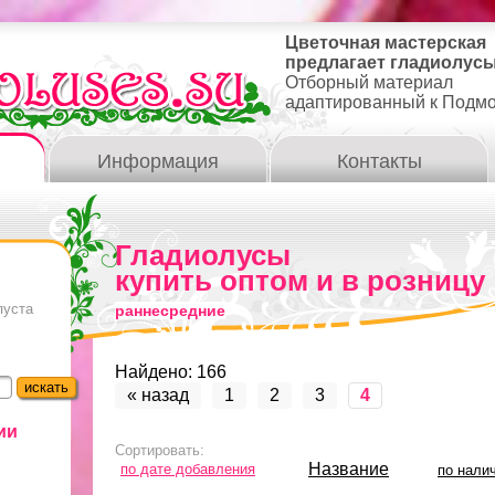
Цветочная мастерская
предлагает гладиолусы
Отборный материал
адаптированный к Подм
Информация
Контакты
Гладиолусы
купить оптом и в розницу
пуста
раннесредние
Найдено: 166
« назад
1
2
3
4
ии
Сортировать:
Название
по дате добавления
по нали