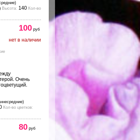
средние)
140
)
Высота:
Кол-во
100
руб
нет в наличии
кие
ежду
терой. Очень
гоцветущий.
аннесредние)
0
Кол-во цветков:
80
руб