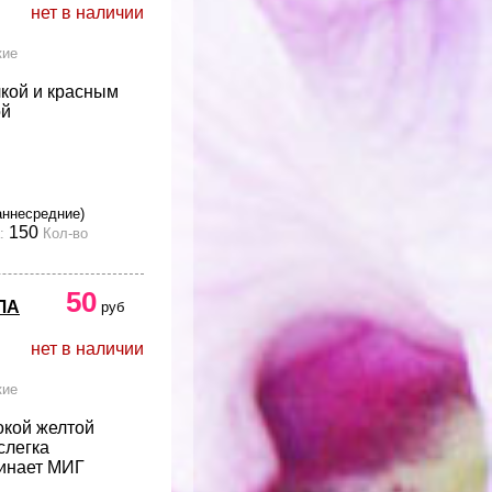
нет в наличии
кие
лкой и красным
ой
аннесредние)
150
:
Кол-во
50
ЛА
руб
нет в наличии
кие
окой желтой
слегка
минает МИГ