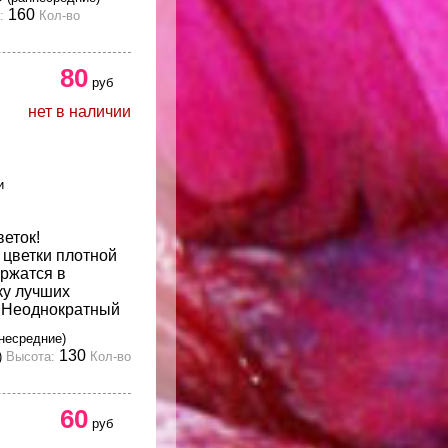
160
:
Кол-во
80
руб
нет в наличии
и
еток!
цветки плотной
ржатся в
ку лучших
. Неоднократный
несредние)
130
)
Высота:
Кол-во
60
руб