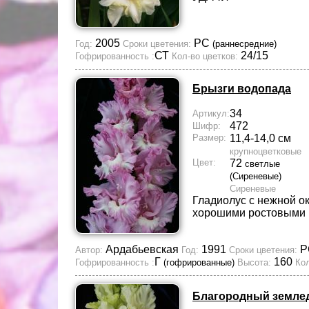
2005
РС
Год:
Сроки цветения:
(раннесредние)
СТ
24/15
Гофрированность :
Кол-во цветков:
Брызги водопада
34
Артикул:
472
Шифр:
Размер:
11,4-14,0 см
крупноцветковые
Цвет:
72
светлые
(Сиреневые)
Сиреневые
Гладиолус с нежной о
хорошими ростовыми 
Ардабьевская
1991
Р
Автор:
Год:
Сроки цветения:
Г
160
Гофрированность :
(гофрированные)
Высота:
Кол
Благородный земле