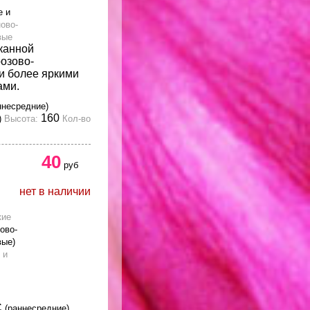
е и
ово-
вые
канной
розово-
и более яркими
ами.
ннесредние)
160
)
Высота:
Кол-во
40
руб
нет в наличии
кие
ово-
вые)
 и
С
(раннесредние)