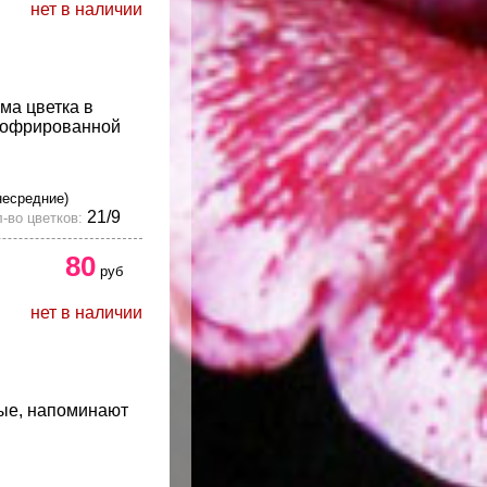
нет в наличии
ма цветка в
 гофрированной
несредние)
21/9
-во цветков:
80
руб
нет в наличии
вые, напоминают