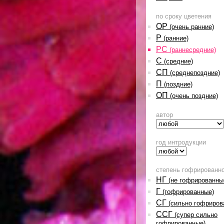
по сроку цветения
ОР
(очень ранние)
Р
(ранние)
РС
(раннесредние)
С
(средние)
СП
(среднепоздние)
П
(поздние)
ОП
(очень поздние)
автор
год интродукции
степень гофрированн
НГ
(не гофрированны
Г
(гофрированные)
СГ
(сильно гофриров
ССГ
(супер сильно
гофрированные)