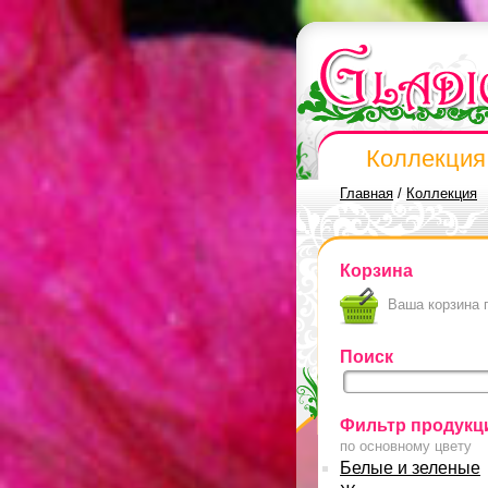
Коллекция
Главная
/
Коллекция
Корзина
Ваша корзина 
Поиск
Фильтр продукц
по основному цвету
Белые и зеленые