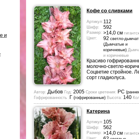
Кофе со сливками
112
Артикул:
592
Шифр:
Размер:
>14,0 см
гигантс
е и
Цвет:
92
светло-дымча
(Дымчатые и
коричневые)
Дымч
е
и коричневые
Красиво гофрированн
молочно-светло-корич
Соцветие стройное. Л
сорт гладиолуса.
Дыбов
2005
РС
Автор:
Год:
Сроки цветения:
(ранне
Г
140
Гофрированность :
(гофрированные)
Высота:
Кол
Катерина
105
Артикул:
562
Шифр:
Размер:
>14,0 см
гигантс
Цвет:
62
светлые