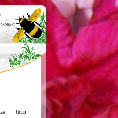
.
осковью
Цена
чию