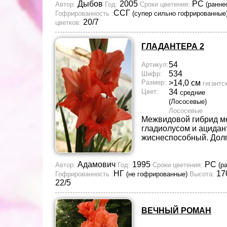
Дыбов
2005
РС
Автор:
Год:
Сроки цветения:
(ранне
ССГ
Гофрированность :
(супер сильно гофрированные
20/7
цветков:
ГЛАДАНТЕРА 2
54
Артикул:
534
Шифр:
Размер:
>14,0 см
гигантс
Цвет:
34
средние
(Лососевые)
Лососевые
Межвидовой гибрид м
гладиолусом и ацидан
жиснеспособный. Дол
Адамович
1995
РС
Автор:
Год:
Сроки цветения:
(р
НГ
17
Гофрированность :
(не гофрированные)
Высота:
22/5
ВЕЧНЫЙ РОМАН