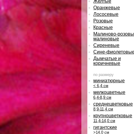
Желтые
Оранжевые
Лососевые
Розовые
Красные
Малиново-розовы
малиновые
Сиреневые
Сине-фиолетовы
Дымчатые и
коричневые
по размеру
миниатюрные
< 6,4 см
мелкоцветные
6,4-8,9 см
среднецветковые
8,9-11,4 см
крупноцветковые
11,4-14,0 см
гигантские
>14,0 см