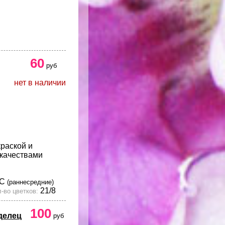
60
руб
нет в наличии
краской и
качествами
С
(раннесредние)
21/8
-во цветков:
100
делец
руб