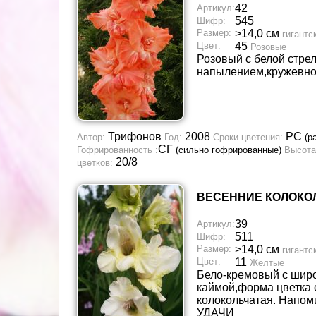
42
Артикул:
545
Шифр:
Размер:
>14,0 см
гигантс
Цвет:
45
Розовые
Розовый с белой стре
напылением,кружевн
Трифонов
2008
РС
Автор:
Год:
Сроки цветения:
(р
СГ
Гофрированность :
(сильно гофрированные)
Высота
20/8
цветков:
ВЕСЕННИЕ КОЛОКО
39
Артикул:
511
Шифр:
Размер:
>14,0 см
гигантс
Цвет:
11
Желтые
Бело-кремовый с шир
каймой,форма цветка 
колокольчатая. Напо
УДАЧИ