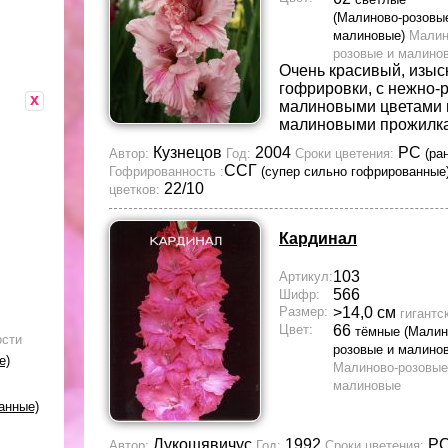
(Малиново-розовы
малиновые)
Малин
розовые и малино
Очень красивый, изыс
гофрировки, с нежно-
x
малиновыми цветами 
малиновыми прожилк
Кузнецов
2004
РС
Автор:
Год:
Сроки цветения:
(ра
ССГ
Гофрированность :
(супер сильно гофрированные
22/10
цветков:
Кардинал
103
Артикул:
566
Шифр:
Размер:
>14,0 см
гигантс
Цвет:
66
тёмные (Малин
ости
розовые и малино
е)
Малиново-розовые
малиновые
анные)
Лукошявичус
1992
Р
Автор:
Год:
Сроки цветения: