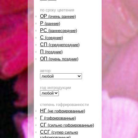
по сроку цветения
ОР
(очень ранние)
Р
(ранние)
РС
(раннесредние)
С
(средние)
СП
(среднепоздние)
П
(поздние)
ОП
(очень поздние)
автор
год интродукции
степень гофрированности
НГ
(не гофрированные)
Г
(гофрированные)
СГ
(сильно гофрированные)
ССГ
(супер сильно
гофрированные)