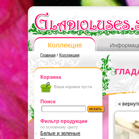
Коллекция
Информац
Главная
/
Коллекция
ГЛАД
Корзина
Ваша корзина пуста
Поиск
« вернут
Фильтр продукции
по основному цвету
Белые и зеленые