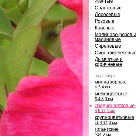
Желтые
Оранжевые
Лососевые
Розовые
Красные
Малиново-розовы
малиновые
Сиреневые
Сине-фиолетовы
Дымчатые и
коричневые
по размеру
миниатюрные
< 6,4 см
мелкоцветные
6,4-8,9 см
среднецветковые
8,9-11,4 см
крупноцветковые
11,4-14,0 см
гигантские
>14,0 см