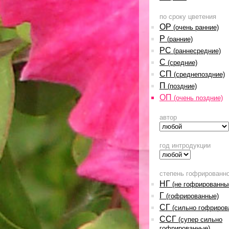
по сроку цветения
ОР
(очень ранние)
Р
(ранние)
РС
(раннесредние)
С
(средние)
СП
(среднепоздние)
П
(поздние)
ОП
(очень поздние)
автор
год интродукции
степень гофрированн
НГ
(не гофрированны
Г
(гофрированные)
СГ
(сильно гофриров
ССГ
(супер сильно
гофрированные)