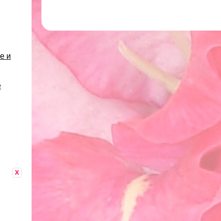
е и
е
x