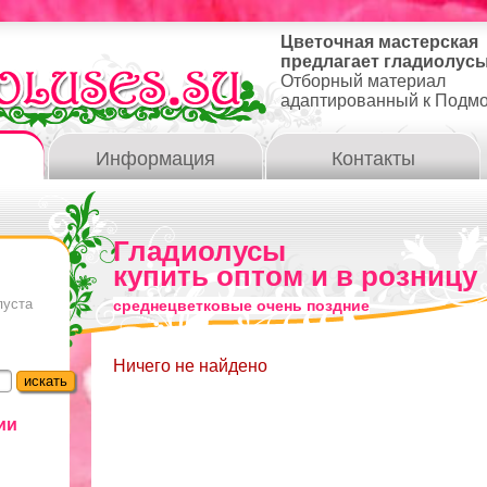
Цветочная мастерская
предлагает гладиолусы
Отборный материал
адаптированный к Подм
Информация
Контакты
Гладиолусы
купить оптом и в розницу
пуста
среднецветковые очень поздние
Ничего не найдено
ии