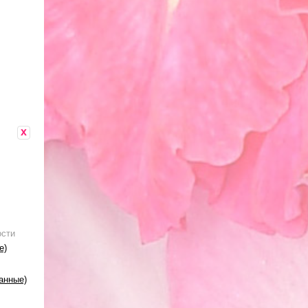
x
ости
е)
анные)