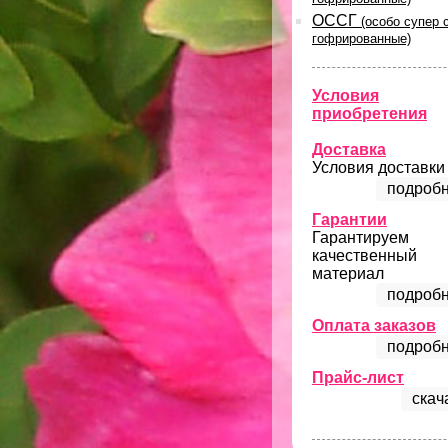
ОССГ
(особо супер 
гофрированные)
Условия
приобретения
Доставка
Условия доставки
подробн
Гарантии
Гарантируем
качественный
материал
подробн
Оплата заказов
подробн
Прайс-лист
скач