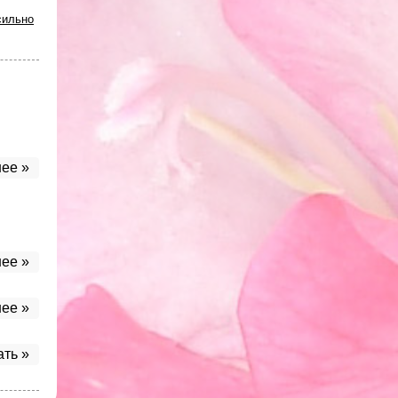
сильно
ее »
ее »
ее »
ать »