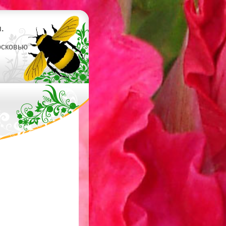
.
осковью