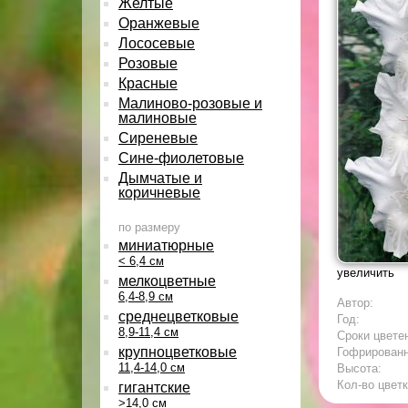
Желтые
Оранжевые
Лососевые
Розовые
Красные
Малиново-розовые и
малиновые
Сиреневые
Сине-фиолетовые
Дымчатые и
коричневые
по размеру
миниатюрные
< 6,4 см
увеличить
мелкоцветные
6,4-8,9 см
Автор:
среднецветковые
Год:
8,9-11,4 см
Сроки цвете
крупноцветковые
Гофрирован
11,4-14,0 см
Высота:
Кол-во цветк
гигантские
>14,0 см