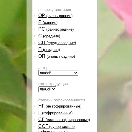
по сроку цветения
ОР
(очень ранние)
Р
(ранние)
РС
(раннесредние)
С
(средние)
СП
(среднепоздние)
П
(поздние)
ОП
(очень поздние)
автор
год интродукции
степень гофрированности
НГ
(не гофрированные)
Г
(гофрированные)
СГ
(сильно гофрированные)
ССГ
(супер сильно
гофрированные)