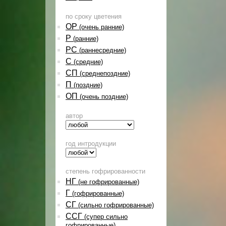
по сроку цветения
ОР
(очень ранние)
Р
(ранние)
РС
(раннесредние)
С
(средние)
СП
(среднепоздние)
П
(поздние)
ОП
(очень поздние)
автор
год интродукции
степень гофрированности
НГ
(не гофрированные)
Г
(гофрированные)
СГ
(сильно гофрированные)
ССГ
(супер сильно
гофрированные)