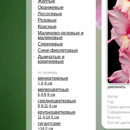
Желтые
Оранжевые
Лососевые
Розовые
Красные
Малиново-розовые и
малиновые
Сиреневые
Сине-фиолетовые
Дымчатые и
коричневые
по размеру
миниатюрные
< 6,4 см
увеличить
мелкоцветные
6,4-8,9 см
Автор:
среднецветковые
Год:
8,9-11,4 см
Сроки цвете
крупноцветковые
Гофрирован
11,4-14,0 см
Высота:
Кол-во цветк
гигантские
>14,0 см