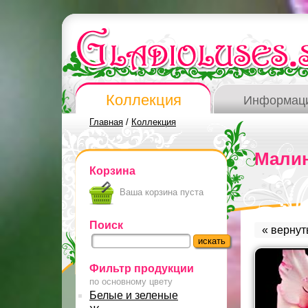
Коллекция
Информац
Главная
/
Коллекция
Малин
Корзина
Ваша корзина пуста
Поиск
« вернут
Фильтр продукции
по основному цвету
Белые и зеленые