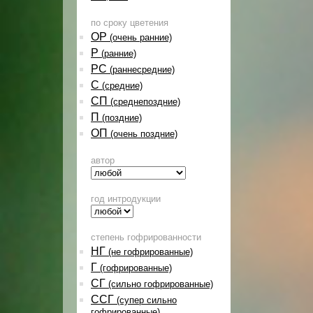
по сроку цветения
ОР
(очень ранние)
Р
(ранние)
РС
(раннесредние)
С
(средние)
СП
(среднепоздние)
П
(поздние)
ОП
(очень поздние)
автор
год интродукции
степень гофрированности
НГ
(не гофрированные)
Г
(гофрированные)
СГ
(сильно гофрированные)
ССГ
(супер сильно
гофрированные)