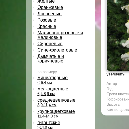
Желтые
Оранжевые
Лососевые
Розовые
Красные
Малиново-розовые и
малиновые
Сиреневые
Сине-фиолетовые
Дымчатые и
коричневые
по размеру
увеличить
миниатюрные
< 6,4 см
Автор:
мелкоцветные
Год:
6,4-8,9 см
Сроки цвете
Гофрирован
среднецветковые
Высота:
8,9-11,4 см
Кол-во цветк
крупноцветковые
11,4-14,0 см
гигантские
>14,0 см