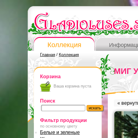
Коллекция
Информац
Главная
/
Коллекция
МИГ 
Корзина
Ваша корзина пуста
Поиск
« вернут
Фильтр продукции
по основному цвету
Белые и зеленые