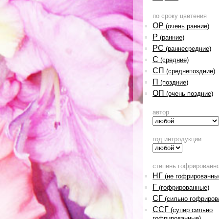
по сроку цветения
ОР
(очень ранние)
Р
(ранние)
РС
(раннесредние)
С
(средние)
СП
(среднепоздние)
П
(поздние)
ОП
(очень поздние)
автор
год интродукции
степень гофрированн
НГ
(не гофрированны
Г
(гофрированные)
СГ
(сильно гофриров
ССГ
(супер сильно
гофрированные)