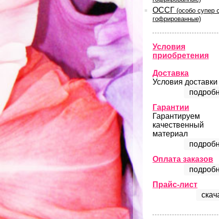
ОССГ
(особо супер 
гофрированные)
Условия
приобретения
Доставка
Условия доставки
подробн
Гарантии
Гарантируем
качественный
материал
подробн
Оплата заказов
подробн
Прайс-лист
скач