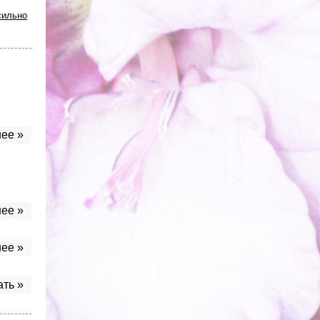
сильно
ее »
ее »
ее »
ать »