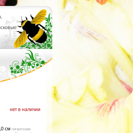
.
осковью
нет в наличии
,0 см
гигантские