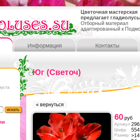
Цветочная мастерская
предлагает гладиолусы
Отборный материал
адаптированный к Подм
Информация
Контакты
Юг (Светоч)
пуста
« вернуться
60
руб
ии
296
Артикул:
554
Шифр:
Размер:
>14