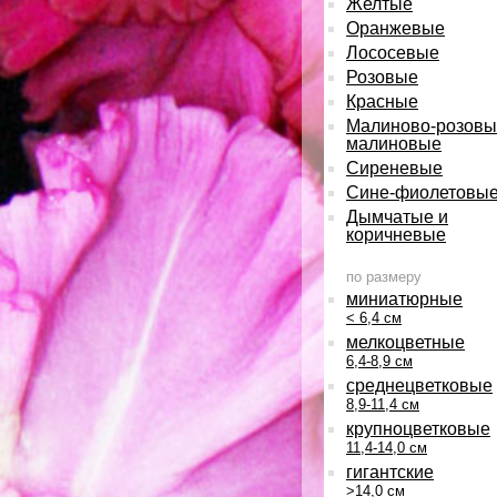
Желтые
Оранжевые
Лососевые
Розовые
Красные
Малиново-розовы
малиновые
Сиреневые
Сине-фиолетовы
Дымчатые и
коричневые
по размеру
миниатюрные
< 6,4 см
мелкоцветные
6,4-8,9 см
среднецветковые
8,9-11,4 см
крупноцветковые
11,4-14,0 см
гигантские
>14,0 см