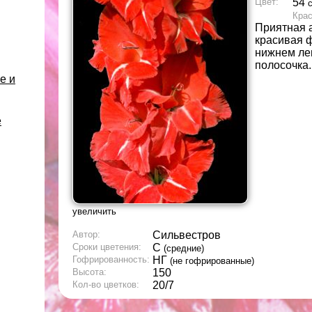
Цвет:
54
Кра
Приятная а
красивая 
нижнем ле
полосочка.
е и
е
увеличить
Автор:
Сильвестров
Сроки цветения:
С
(средние)
Гофрированность:
НГ
(не гофрированные)
Высота:
150
Кол-во цветков:
20/7