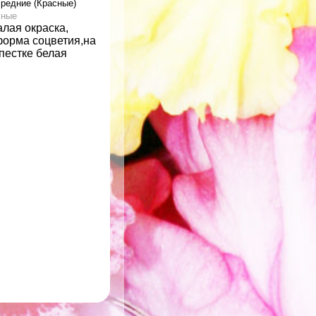
средние (Красные)
сные
лая окраска,
форма соцветия,на
пестке белая