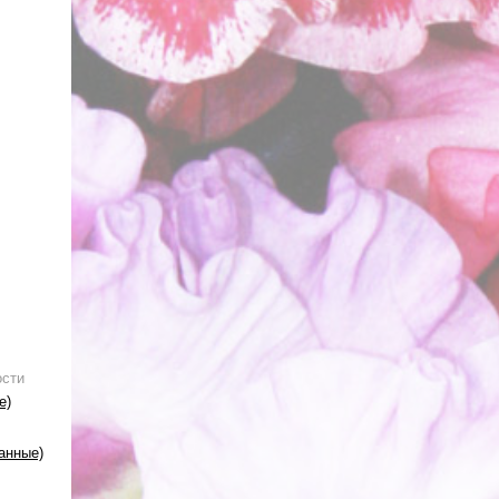
ости
е)
анные)