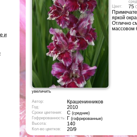
сре
Цвет:
75
Примечате
яркой окра
Отлично с
массовом б
е и
е
увеличить
Автор:
Крашенинников
Год:
2010
Сроки цветения:
С
(средние)
Гофрированность:
Г
(гофрированные)
Высота:
140
Кол-во цветков:
20/9