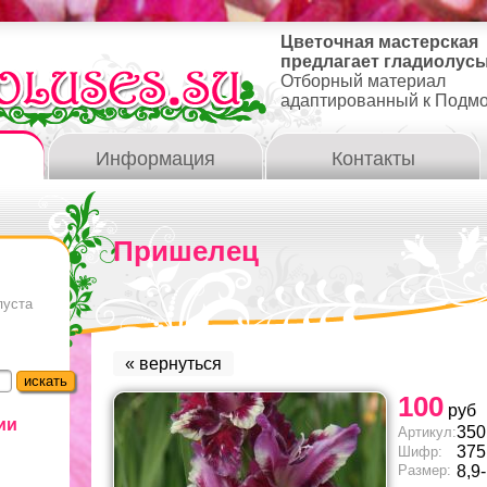
Цветочная мастерская
предлагает гладиолусы
Отборный материал
адаптированный к Подм
Информация
Контакты
Пришелец
пуста
« вернуться
100
руб
ии
350
Артикул:
375
Шифр:
Размер:
8,9