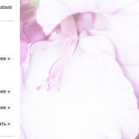
сильно
ее »
ее »
ее »
ать »