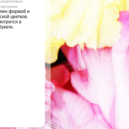
днецветковые
Сиреневые
лен формой и
ской цветков.
мотрится в
укете.