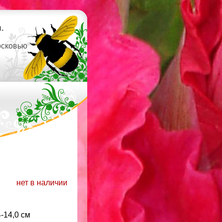
.
осковью
нет в наличии
4-14,0 см