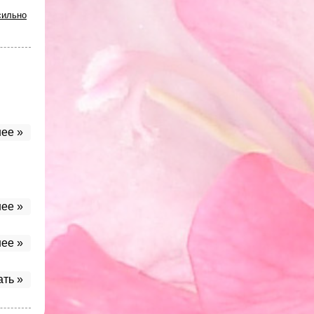
сильно
ее »
ее »
ее »
ать »