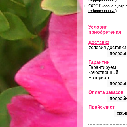
ОССГ
(особо супер 
гофрированные)
Условия
приобретения
Доставка
Условия доставки
подробн
Гарантии
Гарантируем
качественный
материал
подробн
Оплата заказов
подробн
Прайс-лист
скач