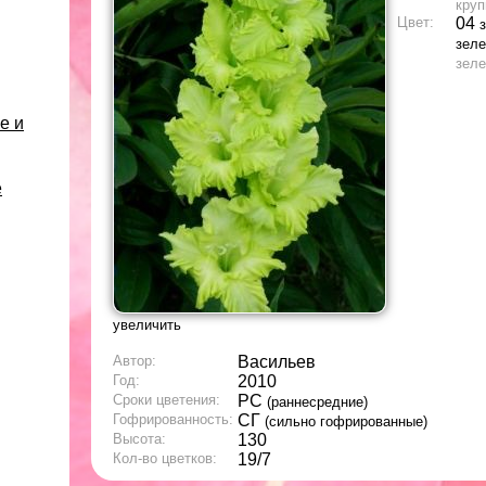
круп
Цвет:
04
зел
зел
е и
е
увеличить
Автор:
Васильев
Год:
2010
Сроки цветения:
РС
(раннесредние)
Гофрированность:
СГ
(сильно гофрированные)
Высота:
130
Кол-во цветков:
19/7