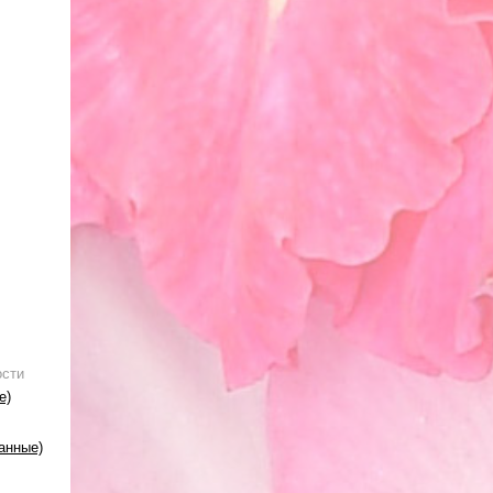
ости
е)
анные)