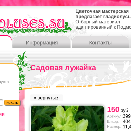
Цветочная мастерская
предлагает гладиолусы
Отборный материал
адаптированный к Подм
Информация
Контакты
Садовая лужайка
пуста
« вернуться
150
руб
ии
399
Артикул:
404
Шифр:
Размер:
11,