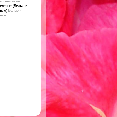
ноцветковые
зеленые (Белые и
еные)
Белые и
еные