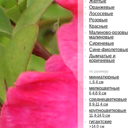
Желтые
Оранжевые
Лососевые
Розовые
Красные
Малиново-розовы
малиновые
Сиреневые
Сине-фиолетовы
Дымчатые и
коричневые
по размеру
миниатюрные
< 6,4 см
мелкоцветные
6,4-8,9 см
среднецветковые
8,9-11,4 см
крупноцветковые
11,4-14,0 см
гигантские
>14,0 см