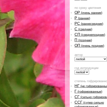
по сроку цветения
ОР
(очень ранние)
Р
(ранние)
РС
(раннесредние)
С
(средние)
СП
(среднепоздние)
П
(поздние)
ОП
(очень поздние)
автор
год интродукции
степень гофрированн
НГ
(не гофрированны
Г
(гофрированные)
СГ
(сильно гофриров
ССГ
(супер сильно
гофрированные)