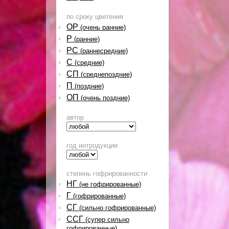
по сроку цветения
ОР
(очень ранние)
Р
(ранние)
РС
(раннесредние)
С
(средние)
СП
(среднепоздние)
П
(поздние)
ОП
(очень поздние)
автор
год интродукции
степень гофрированности
НГ
(не гофрированные)
Г
(гофрированные)
СГ
(сильно гофрированные)
ССГ
(супер сильно
гофрированные)