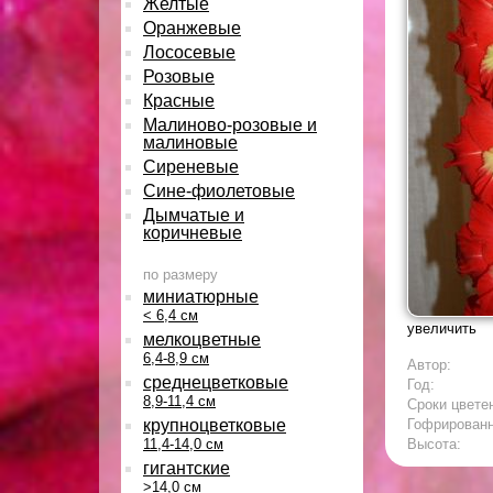
Желтые
Оранжевые
Лососевые
Розовые
Красные
Малиново-розовые и
малиновые
Сиреневые
Сине-фиолетовые
Дымчатые и
коричневые
по размеру
миниатюрные
< 6,4 см
увеличить
мелкоцветные
6,4-8,9 см
Автор:
среднецветковые
Год:
8,9-11,4 см
Сроки цвете
крупноцветковые
Гофрирован
11,4-14,0 см
Высота:
гигантские
>14,0 см