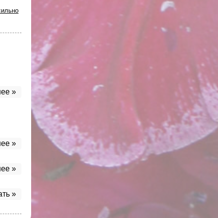
сильно
ее »
ее »
ее »
ать »