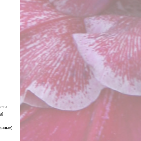
ости
е)
анные)