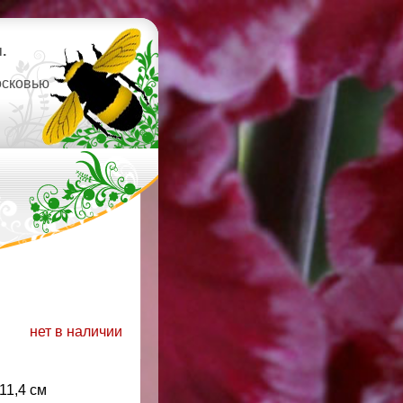
.
осковью
нет в наличии
-11,4 см