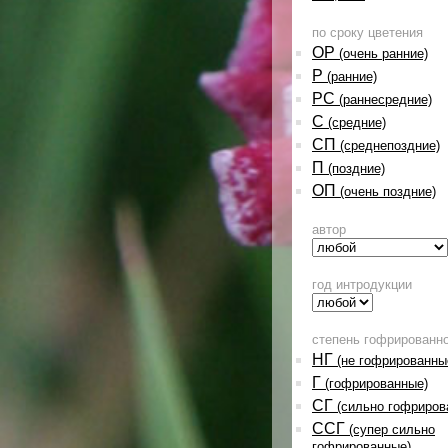
по сроку цветения
ОР
(очень ранние)
Р
(ранние)
РС
(раннесредние)
С
(средние)
СП
(среднепоздние)
П
(поздние)
ОП
(очень поздние)
автор
год интродукции
степень гофрированн
НГ
(не гофрированны
Г
(гофрированные)
СГ
(сильно гофриров
ССГ
(супер сильно
гофрированные)