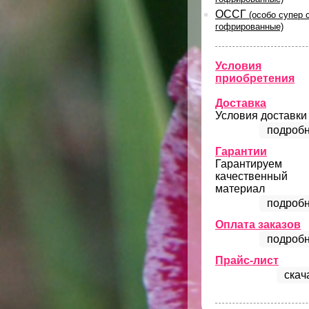
ОССГ
(особо супер 
гофрированные)
Условия
приобретения
Доставка
Условия доставки
подробн
Гарантии
Гарантируем
качественный
материал
подробн
Оплата заказов
подробн
Прайс-лист
скач