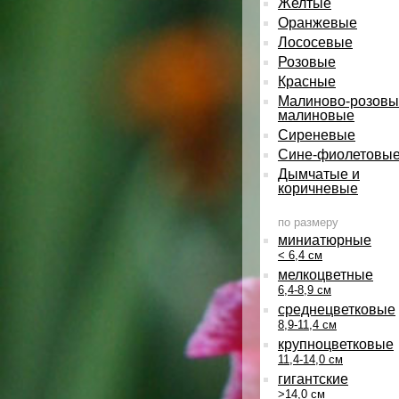
Желтые
Оранжевые
Лососевые
Розовые
Красные
Малиново-розовы
малиновые
Сиреневые
Сине-фиолетовы
Дымчатые и
коричневые
по размеру
миниатюрные
< 6,4 см
мелкоцветные
6,4-8,9 см
среднецветковые
8,9-11,4 см
крупноцветковые
11,4-14,0 см
гигантские
>14,0 см