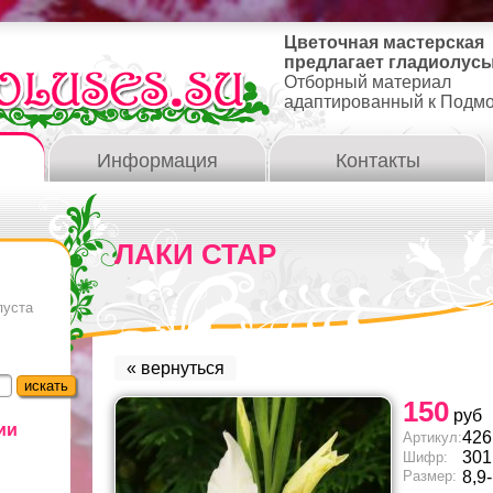
Цветочная мастерская
предлагает гладиолусы
Отборный материал
адаптированный к Подм
Информация
Контакты
ЛАКИ СТАР
пуста
« вернуться
150
руб
ии
426
Артикул:
301
Шифр:
Размер:
8,9