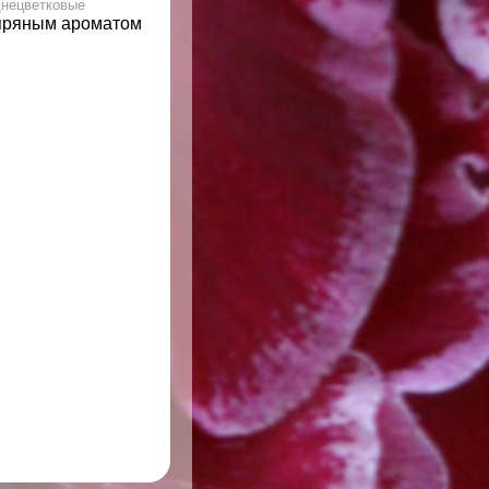
днецветковые
пряным ароматом