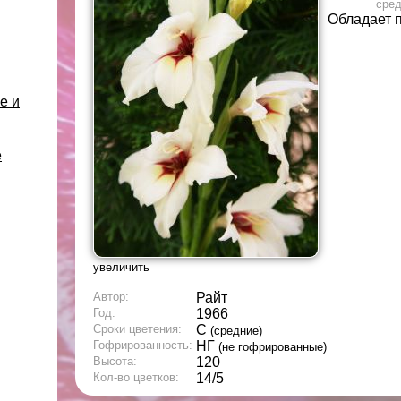
сре
Обладает 
е и
е
увеличить
Автор:
Райт
Год:
1966
Сроки цветения:
С
(средние)
Гофрированность:
НГ
(не гофрированные)
Высота:
120
Кол-во цветков:
14/5