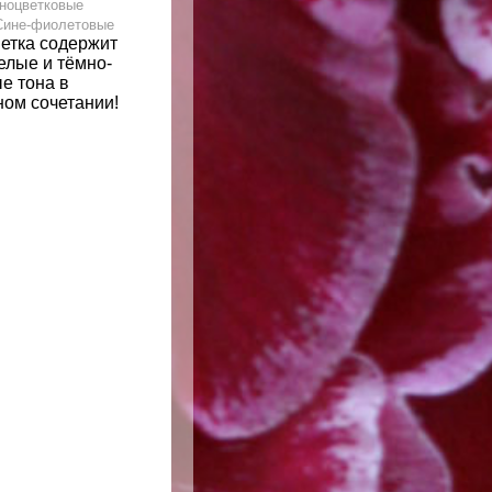
ноцветковые
Сине-фиолетовые
ветка содержит
елые и тёмно-
е тона в
ном сочетании!