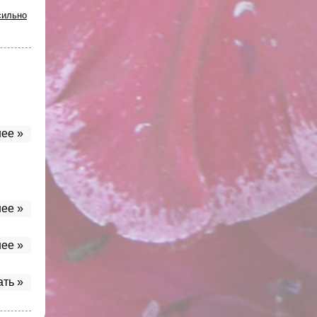
сильно
ее »
ее »
ее »
ать »