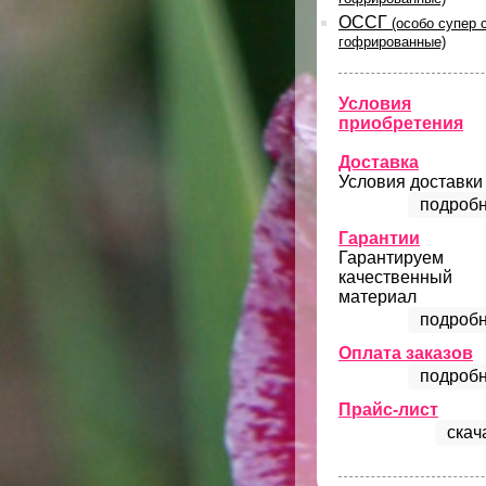
ОССГ
(особо супер 
гофрированные)
Условия
приобретения
Доставка
Условия доставки
подробн
Гарантии
Гарантируем
качественный
материал
подробн
Оплата заказов
подробн
Прайс-лист
скач