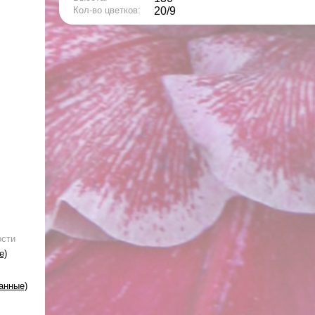
Кол-во цветков:
20/9
ости
е)
анные)