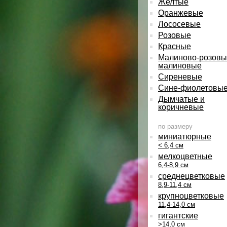
Желтые
Оранжевые
Лососевые
Розовые
Красные
Малиново-розовы
малиновые
Сиреневые
Сине-фиолетовы
Дымчатые и
коричневые
по размеру
миниатюрные
< 6,4 см
мелкоцветные
6,4-8,9 см
среднецветковые
8,9-11,4 см
крупноцветковые
11,4-14,0 см
гигантские
>14,0 см