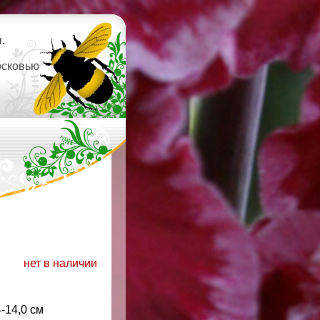
.
осковью
нет в наличии
4-14,0 см