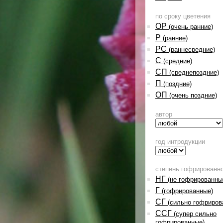
по сроку цветения
ОР
(очень ранние)
Р
(ранние)
РС
(раннесредние)
С
(средние)
СП
(среднепоздние)
П
(поздние)
ОП
(очень поздние)
автор
год интродукции
степень гофрированн
НГ
(не гофрированны
Г
(гофрированные)
СГ
(сильно гофриров
ССГ
(супер сильно
гофрированные)