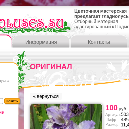
Цветочная мастерская
предлагает гладиолусы
Отборный материал
адаптированный к Подм
Информация
Контакты
ОРИГИНАЛ
пуста
« вернуться
100
руб
ии
503
Артикул:
485
Шифр:
Размер:
11,