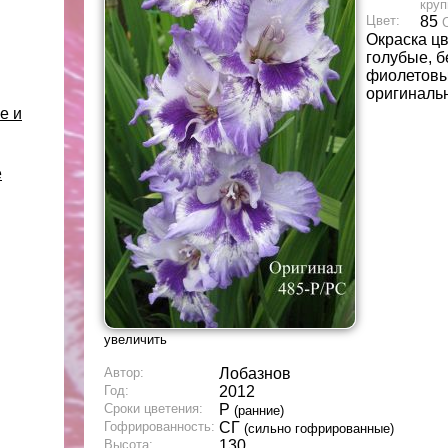
круп
Цвет:
85
Окраска ц
голубые, б
фиолетовы
оригиналь
е и
е
увеличить
Автор:
Лобазнов
Год:
2012
Сроки цветения:
Р
(ранние)
Гофрированность:
СГ
(сильно гофрированные)
Высота:
130