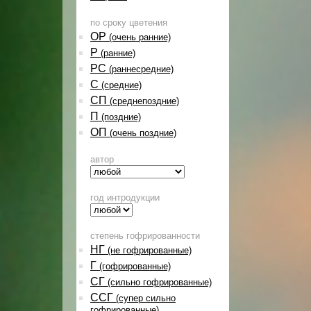
по сроку цветения
ОР
(очень ранние)
Р
(ранние)
РС
(раннесредние)
С
(средние)
СП
(среднепоздние)
П
(поздние)
ОП
(очень поздние)
автор
год интродукции
степень гофрированности
НГ
(не гофрированные)
Г
(гофрированные)
СГ
(сильно гофрированные)
ССГ
(супер сильно
гофрированные)