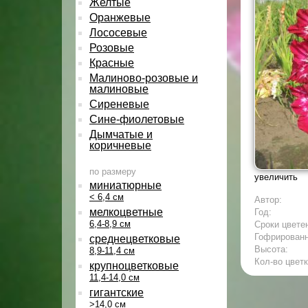
Желтые
Оранжевые
Лососевые
Розовые
Красные
Малиново-розовые и
малиновые
Сиреневые
Сине-фиолетовые
Дымчатые и
коричневые
по размеру
увеличить
миниатюрные
< 6,4 см
Автор:
мелкоцветные
Год:
6,4-8,9 см
Сроки цвете
Гофрирован
среднецветковые
Высота:
8,9-11,4 см
Кол-во цветк
крупноцветковые
11,4-14,0 см
гигантские
>14,0 см