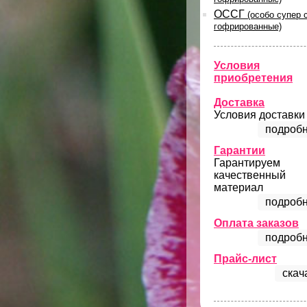
ОССГ
(особо супер 
гофрированные)
Условия
приобретения
Доставка
Условия доставки
подробн
Гарантии
Гарантируем
качественный
материал
подробн
Оплата заказов
подробн
Прайс-лист
скач