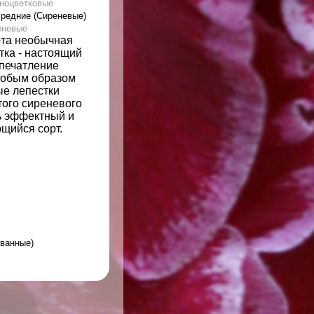
ноцветковые
средние (Сиреневые)
еневые
рта необычная
тка - настоящий
впечатление
собым образом
ые лепестки
того сиреневого
ь эффектный и
щийся сорт.
ованные)