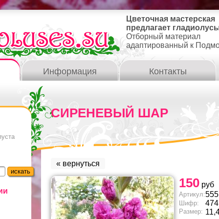
Цветочная мастерская
предлагает гладиолусы
Отборный материал
адаптированный к Подм
Информация
Контакты
СИРЕНЕВЫЙ ШАР
пуста
« вернуться
150
руб
ии
555
Артикул:
474
Шифр:
Размер:
11,