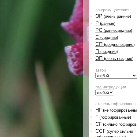
по сроку цветения
ОР
(очень ранние)
Р
(ранние)
РС
(раннесредние)
С
(средние)
СП
(среднепоздние)
П
(поздние)
ОП
(очень поздние)
автор
год интродукции
степень гофрированн
НГ
(не гофрированны
Г
(гофрированные)
СГ
(сильно гофриров
ССГ
(супер сильно
гофрированные)