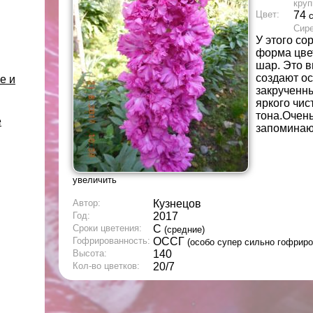
круп
Цвет:
74
Сир
У этого со
форма цве
шар. Это 
создают о
е и
закрученн
яркого чис
тона.Очен
е
запоминаю
увеличить
Автор:
Кузнецов
Год:
2017
Сроки цветения:
С
(средние)
Гофрированность:
ОССГ
(особо супер сильно гофрир
Высота:
140
Кол-во цветков:
20/7