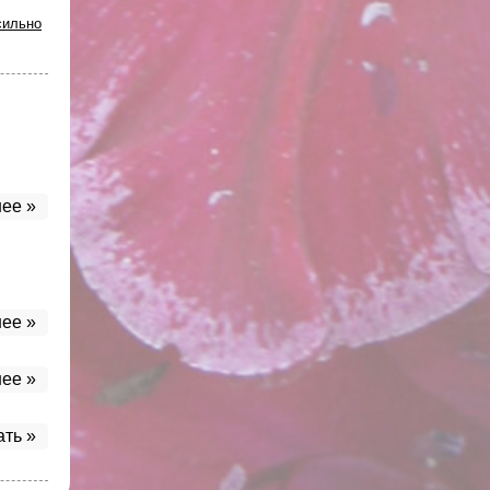
сильно
ее »
ее »
ее »
ать »