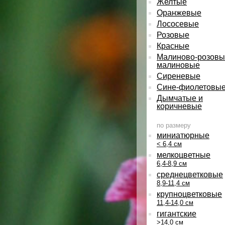
Желтые
Оранжевые
Лососевые
Розовые
Красные
Малиново-розовы
малиновые
Сиреневые
Сине-фиолетовы
Дымчатые и
коричневые
по размеру
миниатюрные
< 6,4 см
мелкоцветные
6,4-8,9 см
среднецветковые
8,9-11,4 см
крупноцветковые
11,4-14,0 см
гигантские
>14,0 см