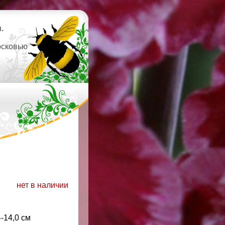
.
осковью
нет в наличии
4-14,0 см