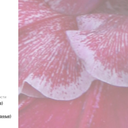
ости
е)
анные)