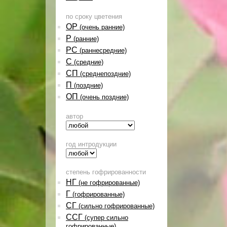
по сроку цветения
ОР
(очень ранние)
Р
(ранние)
РС
(раннесредние)
С
(средние)
СП
(среднепоздние)
П
(поздние)
ОП
(очень поздние)
автор
год интродукции
степень гофрированности
НГ
(не гофрированные)
Г
(гофрированные)
СГ
(сильно гофрированные)
ССГ
(супер сильно
гофрированные)