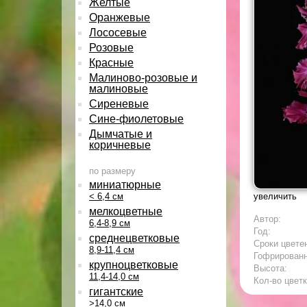
Желтые
Оранжевые
Лососевые
Розовые
Красные
Малиново-розовые и
малиновые
Сиреневые
Сине-фиолетовые
Дымчатые и
коричневые
по размеру
миниатюрные
< 6,4 см
увеличить
мелкоцветные
Автор:
6,4-8,9 см
Год:
среднецветковые
Сроки цвете
8,9-11,4 см
Гофрирован
крупноцветковые
Высота:
11,4-14,0 см
Кол-во цветк
гигантские
>14,0 см