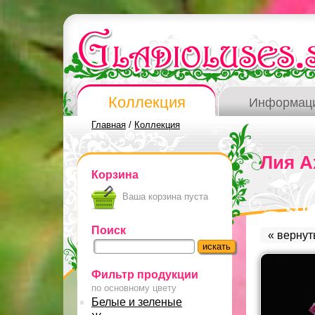
Коллекция
Информац
Главная
/
Коллекция
Лия А
Корзина
Ваша корзина пуста
Поиск
« вернут
Фильтр продукции
по основному цвету
Белые и зеленые