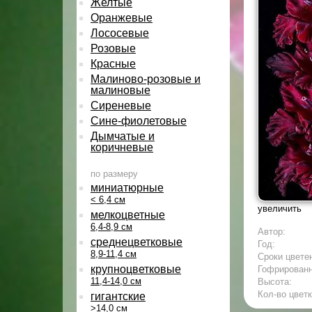
Желтые
Оранжевые
Лососевые
Розовые
Красные
Малиново-розовые и
малиновые
Сиреневые
Сине-фиолетовые
Дымчатые и
коричневые
по размеру
миниатюрные
< 6,4 см
увеличить
мелкоцветные
6,4-8,9 см
Автор:
среднецветковые
Год:
8,9-11,4 см
Сроки цвете
крупноцветковые
Гофрирован
11,4-14,0 см
Высота:
Кол-во цветк
гигантские
>14,0 см