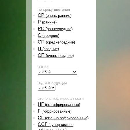
по сроку цветения
ОР
(очень ранние)
Р
(ранние)
РС
(раннесредние)
С
(средние)
СП
(среднепоздние)
П
(поздние)
ОП
(очень поздние)
автор
год интродукции
степень гофрированности
НГ
(не гофрированные)
Г
(гофрированные)
СГ
(сильно гофрированные)
ССГ
(супер сильно
гофрированные)