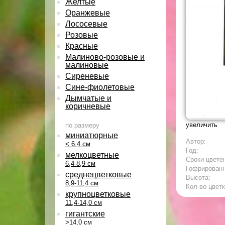
Желтые
Оранжевые
Лососевые
Розовые
Красные
Малиново-розовые и
малиновые
Сиреневые
Сине-фиолетовые
Дымчатые и
коричневые
увеличить
по размеру
миниатюрные
Автор:
< 6,4 см
Год:
мелкоцветные
Сроки цвете
6,4-8,9 см
Гофрирован
среднецветковые
Высота:
8,9-11,4 см
Кол-во цветк
крупноцветковые
11,4-14,0 см
гигантские
>14,0 см