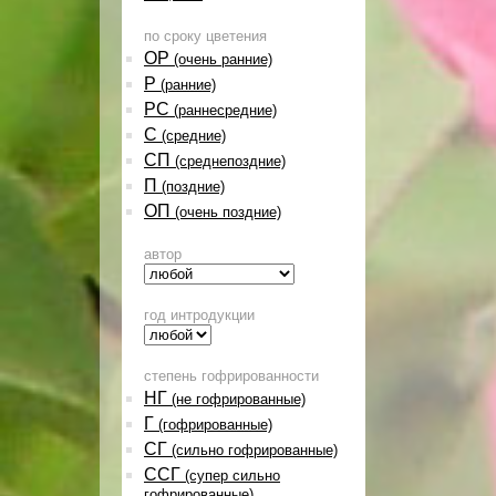
по сроку цветения
ОР
(очень ранние)
Р
(ранние)
РС
(раннесредние)
С
(средние)
СП
(среднепоздние)
П
(поздние)
ОП
(очень поздние)
автор
год интродукции
степень гофрированности
НГ
(не гофрированные)
Г
(гофрированные)
СГ
(сильно гофрированные)
ССГ
(супер сильно
гофрированные)