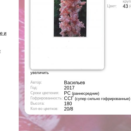
круп
Цвет:
43
е и
е
увеличить
Автор:
Васильев
Год:
2017
Сроки цветения:
РС
(раннесредние)
Гофрированность:
ССГ
(супер сильно гофрированные)
Высота:
180
Кол-во цветков:
20/8