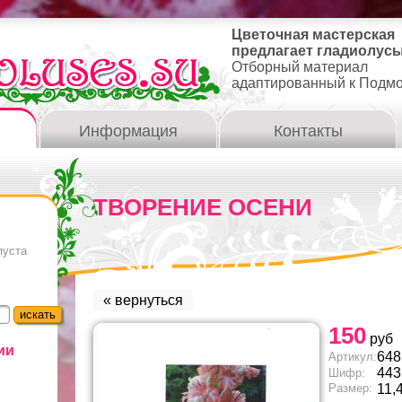
Цветочная мастерская
предлагает гладиолусы
Отборный материал
адаптированный к Подм
Информация
Контакты
ТВОРЕНИЕ ОСЕНИ
пуста
« вернуться
150
руб
ии
648
Артикул:
443
Шифр:
Размер:
11,