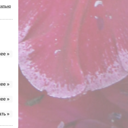
сильно
ее »
ее »
ее »
ать »