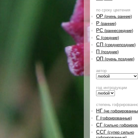
по сроку цветения
ОР
(очень ранние)
Р
(ранние)
РС
(раннесредние)
С
(средние)
СП
(среднепоздние)
П
(поздние)
ОП
(очень поздние)
автор
год интродукции
степень гофрированн
НГ
(не гофрированны
Г
(гофрированные)
СГ
(сильно гофриров
ССГ
(супер сильно
гофрированные)