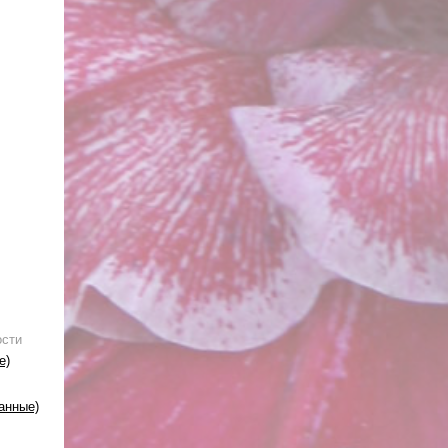
ости
е)
анные)