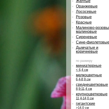
Желтые
Оранжевые
Лососевые
Розовые
Красные
Малиново-розовы
малиновые
Сиреневые
Сине-фиолетовы
Дымчатые и
коричневые
по размеру
миниатюрные
< 6,4 см
мелкоцветные
6,4-8,9 см
среднецветковые
8,9-11,4 см
крупноцветковые
11,4-14,0 см
гигантские
>14,0 см