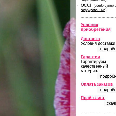
ОССГ
(особо супер 
гофрированные)
Условия
приобретения
Доставка
Условия доставки
подробн
Гарантии
Гарантируем
качественный
материал
подробн
Оплата заказов
подробн
Прайс-лист
скач