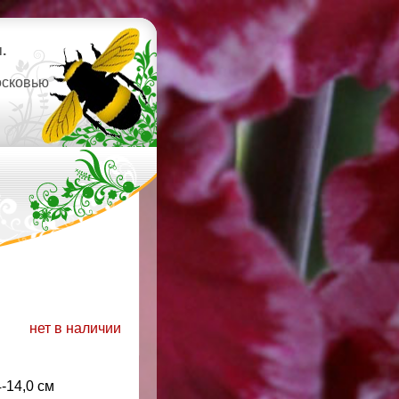
.
осковью
нет в наличии
4-14,0 см