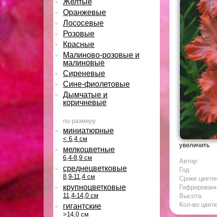
Желтые
Оранжевые
Лососевые
Розовые
Красные
Малиново-розовые и
малиновые
Сиреневые
Сине-фиолетовые
Дымчатые и
коричневые
по размеру
миниатюрные
< 6,4 см
увеличить
мелкоцветные
6,4-8,9 см
Автор:
среднецветковые
Год:
8,9-11,4 см
Сроки цвете
крупноцветковые
Гофрирован
11,4-14,0 см
Высота:
Кол-во цветк
гигантские
>14,0 см