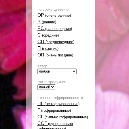
по сроку цветения
ОР
(очень ранние)
Р
(ранние)
РС
(раннесредние)
С
(средние)
СП
(среднепоздние)
П
(поздние)
ОП
(очень поздние)
автор
год интродукции
степень гофрированности
НГ
(не гофрированные)
Г
(гофрированные)
СГ
(сильно гофрированные)
ССГ
(супер сильно
гофрированные)