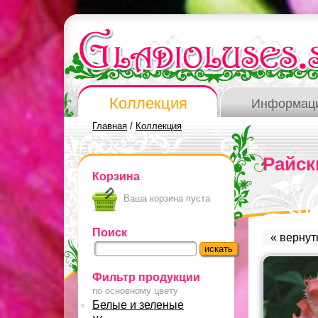
Коллекция
Информац
Главная
/
Коллекция
Райск
Корзина
Ваша корзина пуста
Поиск
« вернут
Фильтр продукции
по основному цвету
Белые и зеленые