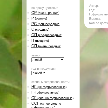
Автор:
по сроку цветения
Год:
ОР
(очень ранние)
Гофрирован
Р
(ранние)
Высота:
Кол-во цветк
РС
(раннесредние)
С
(средние)
СП
(среднепоздние)
П
(поздние)
ОП
(очень поздние)
автор
год интродукции
степень гофрированности
НГ
(не гофрированные)
Г
(гофрированные)
СГ
(сильно гофрированные)
ССГ
(супер сильно
гофрированные)