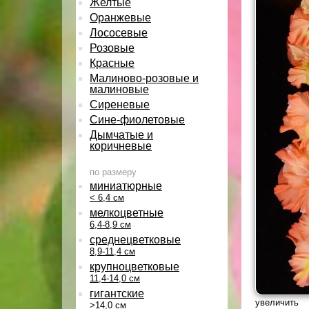
Желтые
Оранжевые
Лососевые
Розовые
Красные
Малиново-розовые и
малиновые
Сиреневые
Сине-фиолетовые
Дымчатые и
коричневые
по размеру
миниатюрные
< 6,4 см
мелкоцветные
6,4-8,9 см
среднецветковые
8,9-11,4 см
крупноцветковые
11,4-14,0 см
гигантские
увеличить
>14,0 см