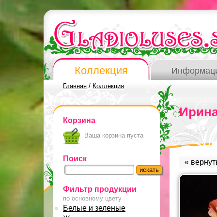
Коллекция
Информац
Главная
/
Коллекция
Ирина
Корзина
Ваша корзина пуста
Поиск
« вернут
Фильтр продукции
по основному цвету
Белые и зеленые