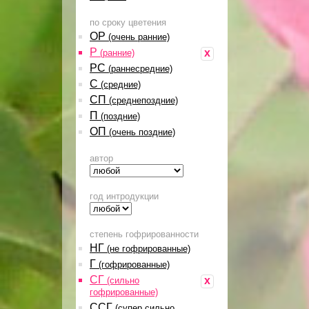
по сроку цветения
ОР
(очень ранние)
Р
x
(ранние)
РС
(раннесредние)
С
(средние)
СП
(среднепоздние)
П
(поздние)
ОП
(очень поздние)
автор
год интродукции
степень гофрированности
НГ
(не гофрированные)
Г
(гофрированные)
СГ
x
(сильно
гофрированные)
ССГ
(супер сильно