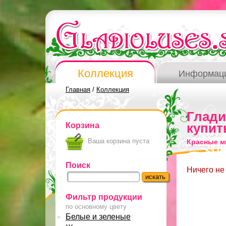
Коллекция
Информац
Главная
/
Коллекция
Глад
Корзина
купит
Ваша корзина пуста
Красные м
Поиск
Ничего не
Фильтр продукции
по основному цвету
Белые и зеленые