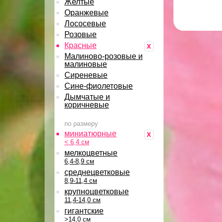
Желтые
Оранжевые
Лососевые
Розовые
Красные
x
Малиново-розовые и
малиновые
Сиреневые
Сине-фиолетовые
Дымчатые и
коричневые
по размеру
миниатюрные
x
< 6,4 см
мелкоцветные
6,4-8,9 см
среднецветковые
8,9-11,4 см
крупноцветковые
11,4-14,0 см
гигантские
>14,0 см