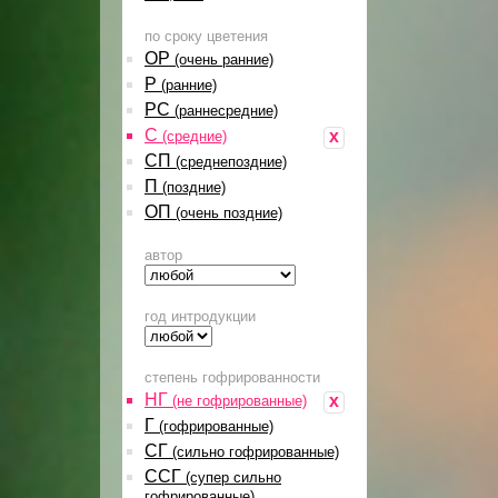
по сроку цветения
ОР
(очень ранние)
Р
(ранние)
РС
(раннесредние)
С
x
(средние)
СП
(среднепоздние)
П
(поздние)
ОП
(очень поздние)
автор
год интродукции
степень гофрированности
НГ
x
(не гофрированные)
Г
(гофрированные)
СГ
(сильно гофрированные)
ССГ
(супер сильно
гофрированные)