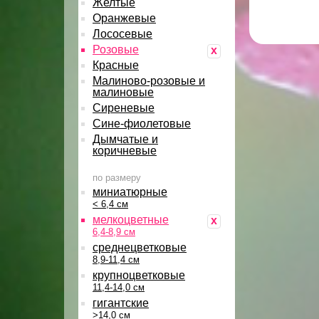
Желтые
Оранжевые
Лососевые
Розовые
x
Красные
Малиново-розовые и
малиновые
Сиреневые
Сине-фиолетовые
Дымчатые и
коричневые
по размеру
миниатюрные
< 6,4 см
мелкоцветные
x
6,4-8,9 см
среднецветковые
8,9-11,4 см
крупноцветковые
11,4-14,0 см
гигантские
>14,0 см