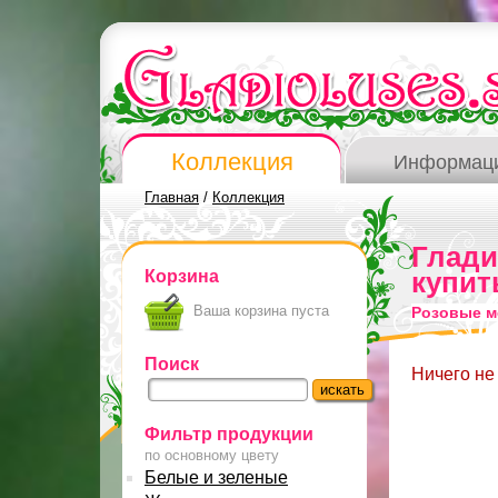
Коллекция
Информац
Главная
/
Коллекция
Глад
Корзина
купит
Ваша корзина пуста
Розовые м
Поиск
Ничего не
Фильтр продукции
по основному цвету
Белые и зеленые