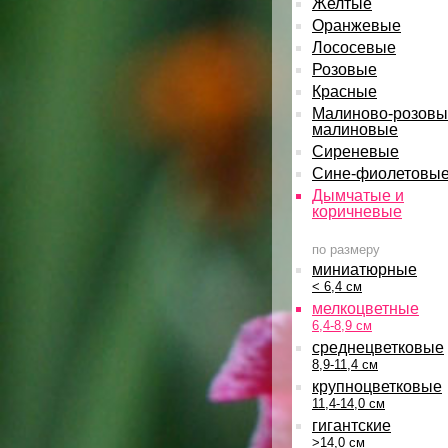
Желтые
Оранжевые
Лососевые
Розовые
Красные
Малиново-розовы
малиновые
Сиреневые
Сине-фиолетовы
Дымчатые и
коричневые
по размеру
миниатюрные
< 6,4 см
мелкоцветные
6,4-8,9 см
среднецветковые
8,9-11,4 см
крупноцветковые
11,4-14,0 см
гигантские
>14,0 см