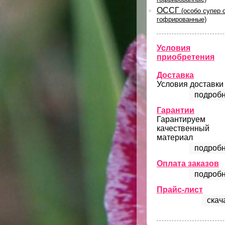
ОССГ
(особо супер 
гофрированные)
Условия
приобретения
Доставка
Условия доставки
подробн
Гарантии
Гарантируем
качественный
материал
подробн
Оплата заказов
подробн
Прайс-лист
скач