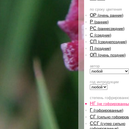
по сроку цветения
ОР
(очень ранние)
Р
(ранние)
РС
(раннесредние)
С
(средние)
СП
(среднепоздние)
П
(поздние)
ОП
(очень поздние)
автор
год интродукции
степень гофрированн
НГ
(не гофрированны
Г
(гофрированные)
СГ
(сильно гофриров
ССГ
(супер сильно
гофрированные)