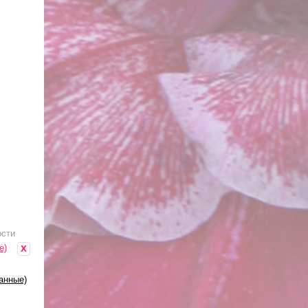
ости
x
е)
анные)