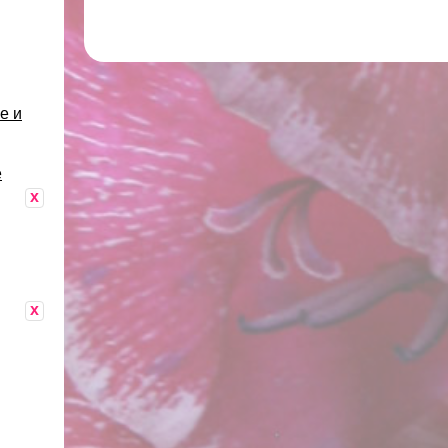
е и
е
x
x