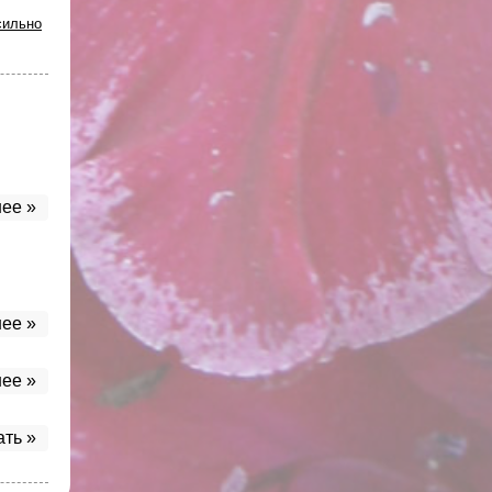
сильно
ее »
ее »
ее »
ать »