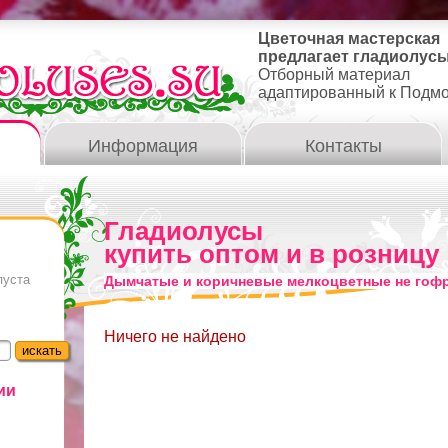
Цветочная мастерская
предлагает гладиолусы
Отборный материал
адаптированный к Подм
Информация
Контакты
Гладиолусы
купить оптом и в розницу
пуста
Дымчатые и коричневые мелкоцветные не гоф
Ничего не найдено
ии