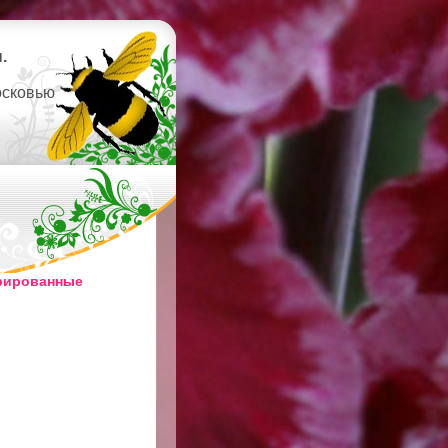
.
осковью
рированные