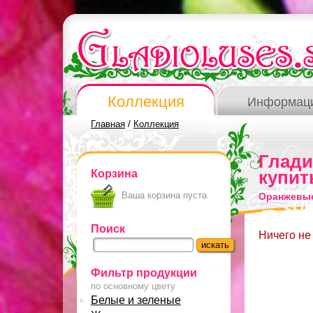
Коллекция
Информац
Главная
/
Коллекция
Глад
Корзина
купит
Ваша корзина пуста
Оранжевые
Поиск
Ничего не
Фильтр продукции
по основному цвету
Белые и зеленые