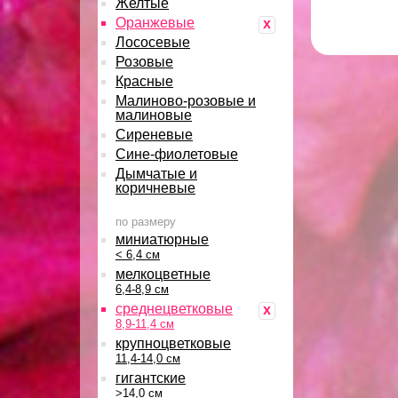
Желтые
Оранжевые
x
Лососевые
Розовые
Красные
Малиново-розовые и
малиновые
Сиреневые
Сине-фиолетовые
Дымчатые и
коричневые
по размеру
миниатюрные
< 6,4 см
мелкоцветные
6,4-8,9 см
среднецветковые
x
8,9-11,4 см
крупноцветковые
11,4-14,0 см
гигантские
>14,0 см