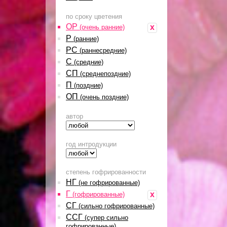
по сроку цветения
ОР
x
(очень ранние)
Р
(ранние)
РС
(раннесредние)
С
(средние)
СП
(среднепоздние)
П
(поздние)
ОП
(очень поздние)
автор
год интродукции
степень гофрированности
НГ
(не гофрированные)
Г
x
(гофрированные)
СГ
(сильно гофрированные)
ССГ
(супер сильно
гофрированные)